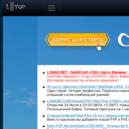
L2MAD.NET - MultiCraft x100 с Авто-Фармом 
Interlude сервера от х1 до х100000 с Авто-Фа
Долларов, множество игроков, врывайся!
Устал от обычного Interlude? MultiSub x550. С
Один герой. Четыре профессии. Переноси навык
открывай сотни комбинаций умений.
L2NAME.COM Новый PVP High Five x1500 с п
Открытие 24 Июля в 20:00 (МСК +3 GMT). Новый
Полноценный бафер. Топовый персонаж за 1 ча
Старый добрый High Five x5 но с новым конте
Вместо крыльев мы добавили новый PVP и PVE ко
Euro-PvP.net Interlude х100 NEW - Открытие 4