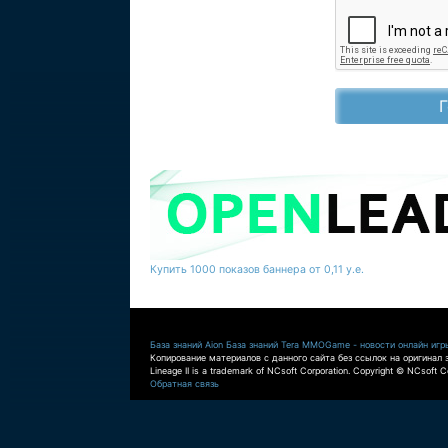
Купить 1000 показов баннера от 0,11 у.е.
База знаний Aion
База знаний Tera
MMOGame - новости онлайн игр
Копирование материалов с данного сайта без ссылок на оригинал 
Lineage II is a trademark of NCsoft Corporation. Copyright © NCsoft Co
Обратная связь