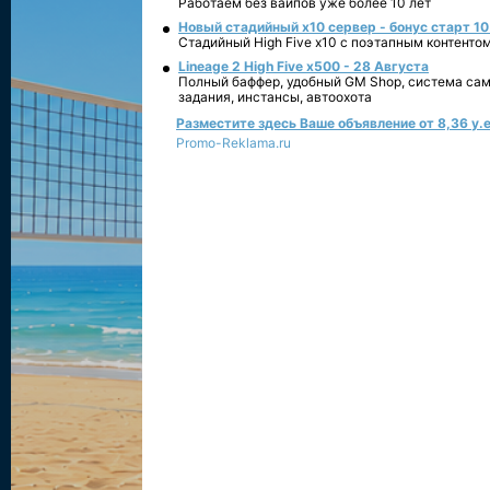
Работаем без вайпов уже более 10 лет
Новый стадийный х10 сервер - бонус старт 10
Стадийный High Five x10 с поэтапным контенто
Lineage 2 High Five x500 - 28 Августа
Полный баффер, удобный GM Shop, система сам
задания, инстансы, автоохота
Разместите здесь Ваше объявление от 8,36 у.е
Promo-Reklama.ru