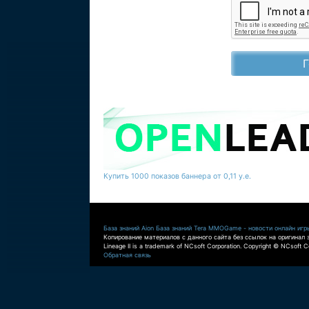
Купить 1000 показов баннера от 0,11 у.е.
База знаний Aion
База знаний Tera
MMOGame - новости онлайн игр
Копирование материалов с данного сайта без ссылок на оригинал 
Lineage II is a trademark of NCsoft Corporation. Copyright © NCsoft Co
Обратная связь