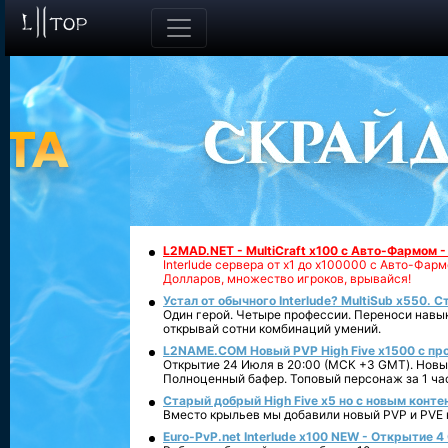
L2MAD.NET - MultiCraft x100 с Авто-Фармом 
Interlude сервера от х1 до х100000 с Авто-Фа
Долларов, множество игроков, врывайся!
Устал от обычного Interlude? MultiSub x550. С
Один герой. Четыре профессии. Переноси навык
открывай сотни комбинаций умений.
L2NAME.COM Новый PVP High Five x1500 с п
Открытие 24 Июля в 20:00 (МСК +3 GMT). Новый
Полноценный бафер. Топовый персонаж за 1 ча
Старый добрый High Five x5 но с новым конте
Вместо крыльев мы добавили новый PVP и PVE ко
Euro-PvP.net Interlude х100 NEW - Открытие 4