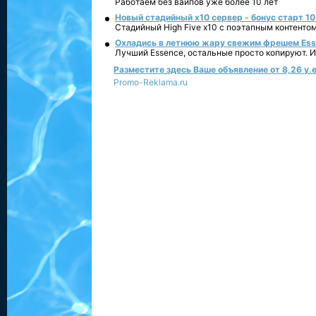
Работаем без вайпов уже более 10 лет
Новый стадийный х10 сервер - бонус старт 10
Стадийный High Five x10 с поэтапным контенто
Охладись в летнюю жару свежим фрешем Essen
Лучший Essence, остальные просто копируют. 
Разместите здесь Ваше объявление от 8,26 у.е
Promo-Reklama.ru