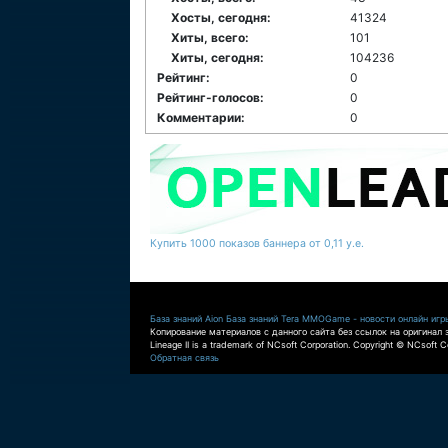
Хосты, сегодня:
41324
Хиты, всего:
101
Хиты, сегодня:
104236
Рейтинг:
0
Рейтинг-голосов:
0
Комментарии:
0
Купить 1000 показов баннера от 0,11 у.е.
База знаний Aion
База знаний Tera
MMOGame - новости онлайн игр
Копирование материалов с данного сайта без ссылок на оригинал 
Lineage II is a trademark of NCsoft Corporation. Copyright © NCsoft Co
Обратная связь