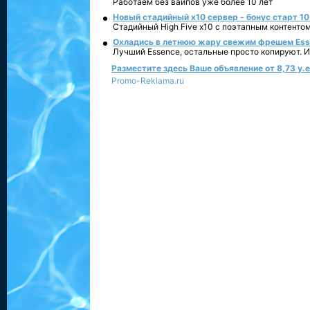
Работаем без вайпов уже более 10 лет
Новый стадийный х10 сервер - бонус старт 10
Стадийный High Five x10 с поэтапным контенто
Охладись в летнюю жару свежим фрешем Essen
Лучший Essence, остальные просто копируют. 
Разместите здесь Ваше объявление от 8,73 у.е.
Promo-Reklama.ru