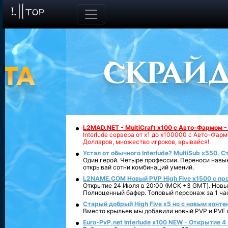
L2MAD.NET - MultiCraft x100 с Авто-Фармом 
Interlude сервера от х1 до х100000 с Авто-Фа
Долларов, множество игроков, врывайся!
Устал от обычного Interlude? MultiSub x550. С
Один герой. Четыре профессии. Переноси навык
открывай сотни комбинаций умений.
L2NAME.COM Новый PVP High Five x1500 с п
Открытие 24 Июля в 20:00 (МСК +3 GMT). Новый
Полноценный бафер. Топовый персонаж за 1 ча
Старый добрый High Five x5 но с новым конте
Вместо крыльев мы добавили новый PVP и PVE ко
Euro-PvP.net Interlude х100 NEW - Открытие 4