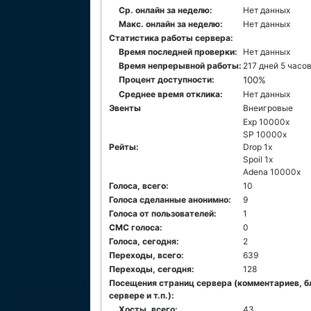
Ср. онлайн за неделю:
Нет данных
Макс. онлайн за неделю:
Нет данных
Статистика работы сервера:
Время последней проверки:
Нет данных
Время непрерывной работы:
217 дней 5 часо
Процент доступности:
100%
Среднее время отклика:
Нет данных
Эвенты
Внеигровые
Exp 10000x
SP 10000x
Рейты:
Drop 1x
Spoil 1x
Adena 10000x
Голоса, всего:
10
Голоса сделанные анонимно:
9
Голоса от пользователей:
1
СМС голоса:
0
Голоса, сегодня:
2
Переходы, всего:
639
Переходы, сегодня:
128
Посещения страниц сервера (комментариев, б
сервере и т.п.):
Хосты, всего:
43