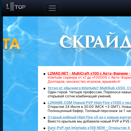
L2MAD.NET - MultiCraft x100 с Авто-Фармом 
Interlude сервера от х1 до х100000 с Авто-Фа
Долларов, множество игроков, врывайся!
Устал от обычного Interlude? MultiSub x550. С
Один герой. Четыре профессии. Переноси навык
открывай сотни комбинаций умений.
L2NAME.COM Новый PVP High Five x1500 с п
Открытие 24 Июля в 20:00 (МСК +3 GMT). Новый
Полноценный бафер. Топовый персонаж за 1 ча
Старый добрый High Five x5 но с новым конте
Вместо крыльев мы добавили новый PVP и PVE ко
Euro-PvP.net Interlude х100 NEW - Открытие 4