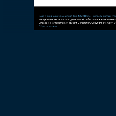
База знаний Aion
База знаний Tera
MMOGame - новости онлайн игр
Копирование материалов с данного сайта без ссылок на оригинал 
Lineage II is a trademark of NCsoft Corporation. Copyright © NCsoft Co
Обратная связь