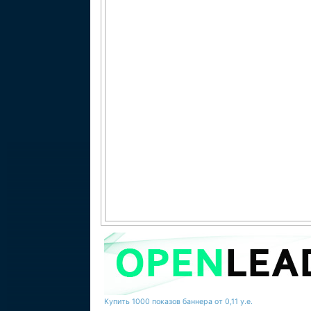
Купить 1000 показов баннера от 0,11 у.е.