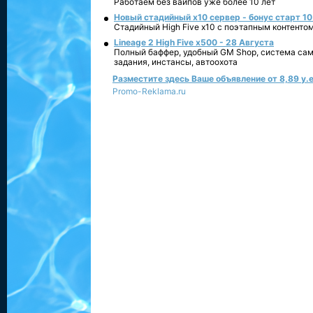
Работаем без вайпов уже более 10 лет
Новый стадийный х10 сервер - бонус старт 10
Стадийный High Five x10 с поэтапным контенто
Lineage 2 High Five x500 - 28 Августа
Полный баффер, удобный GM Shop, система сам
задания, инстансы, автоохота
Разместите здесь Ваше объявление от 8,89 у.е
Promo-Reklama.ru