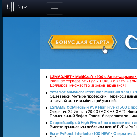
L2MAD.NET - MultiCraft x100 с Авто-Фармом 
Interlude сервера от х1 до х100000 с Авто-Фа
Долларов, множество игроков, врывайся!
Устал от обычного Interlude? MultiSub x550. С
Один герой. Четыре профессии. Переноси навык
открывай сотни комбинаций умений.
L2NAME.COM Новый PVP High Five x1500 с п
Открытие 24 Июля в 20:00 (МСК +3 GMT). Новый
Полноценный бафер. Топовый персонаж за 1 ча
Старый добрый High Five x5 но с новым конте
Вместо крыльев мы добавили новый PVP и PVE ко
Euro-PvP.net Interlude х100 NEW - Открытие 4