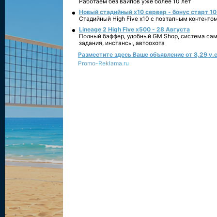
Работаем без вайпов уже более 10 лет
Новый стадийный х10 сервер - бонус старт 10
Стадийный High Five x10 с поэтапным контенто
Lineage 2 High Five x500 - 28 Августа
Полный баффер, удобный GM Shop, система сам
задания, инстансы, автоохота
Разместите здесь Ваше объявление от 8,29 у.е
Promo-Reklama.ru