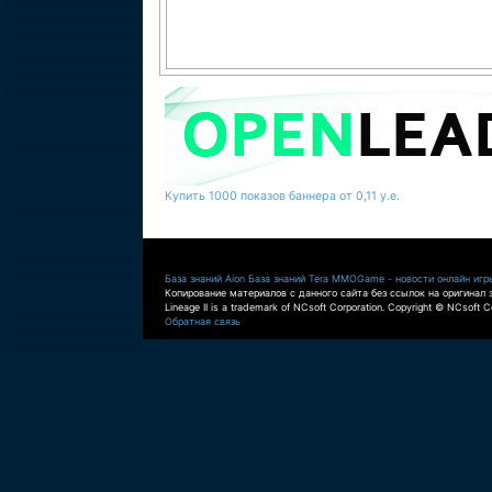
Купить 1000 показов баннера от 0,11 у.е.
База знаний Aion
База знаний Tera
MMOGame - новости онлайн игр
Копирование материалов с данного сайта без ссылок на оригинал 
Lineage II is a trademark of NCsoft Corporation. Copyright © NCsoft Co
Обратная связь