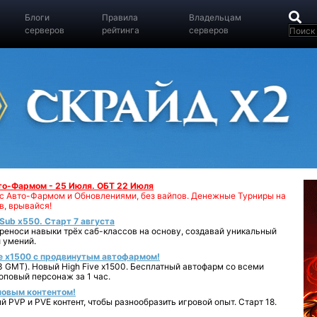
Блоги
Правила
Владельцам
серверов
рейтинга
серверов
вто-Фармом - 25 Июля. ОБТ 22 Июля
00 с Авто-Фармом и Обновлениями, без вайпов. Денежные Турниры на
в, врывайся!
iSub x550. Старт 7 августа
реноси навыки трёх саб-классов на основу, создавай уникальный
 умений.
e x1500 с продвинутым автофармом!
 GMT). Новый High Five x1500. Бесплатный автофарм со всеми
повый персонаж за 1 час.
 новым контентом!
 PVP и PVE контент, чтобы разнообразить игровой опыт. Старт 18.