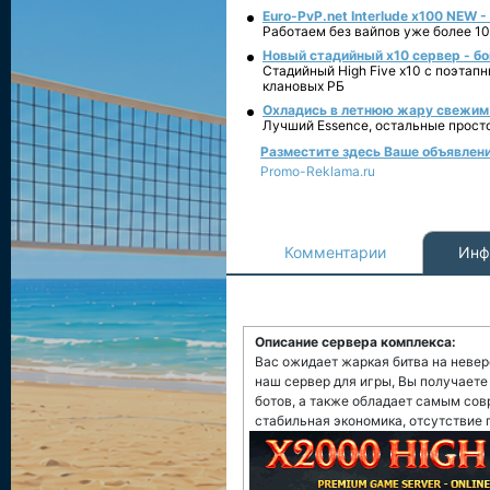
Euro-PvP.net Interlude х100 NEW 
Работаем без вайпов уже более 10
Новый стадийный х10 сервер - бо
Стадийный High Five x10 с поэтап
клановых РБ
Охладись в летнюю жару свежим 
Лучший Essence, остальные прост
Разместите здесь Ваше объявление
Promo-Reklama.ru
Комментарии
Инф
Описание сервера комплекса:
Вас ожидает жаркая битва на невер
наш сервер для игры, Вы получает
ботов, а также обладает самым сов
стабильная экономика, отсутствие п