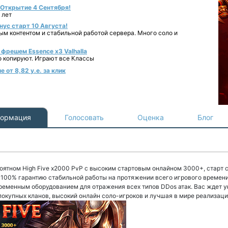
- Открытие 4 Сентября!
 лет
нус старт 10 Августа!
ным контентом и стабильной работой сервера. Много соло и
фрешем Essence x3 Valhalla
о копируют. Играют все Классы
 от 8,82 у.е. за клик
ормация
Голосовать
Оценка
Блог
оятном High Five x2000 PvP с высоким стартовым онлайном 3000+, старт с
е 100% гарантию стабильной работы на протяжении всего игрового времен
ременным оборудованием для отражения всех типов DDos атак. Вас ждет у
окупных кланов, высокий онлайн соло-игроков и лучшая в мире реализация 