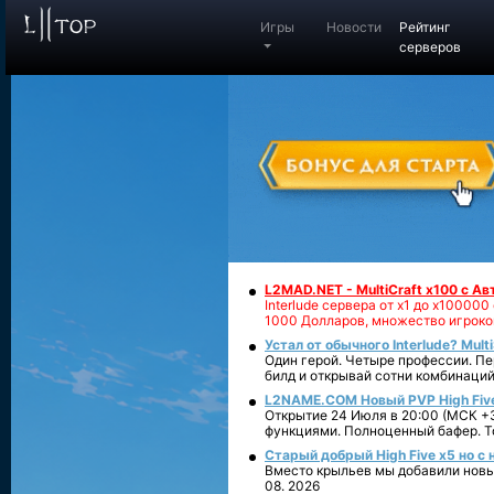
Игры
Новости
Рейтинг
серверов
L2MAD.NET - MultiCraft x100 с А
Interlude сервера от х1 до х1000
1000 Долларов, множество игроко
Устал от обычного Interlude? Mult
Один герой. Четыре профессии. Пе
билд и открывай сотни комбинаций
L2NAME.COM Новый PVP High Fiv
Открытие 24 Июля в 20:00 (МСК +3
функциями. Полноценный бафер. То
Старый добрый High Five x5 но с
Вместо крыльев мы добавили новый
08. 2026