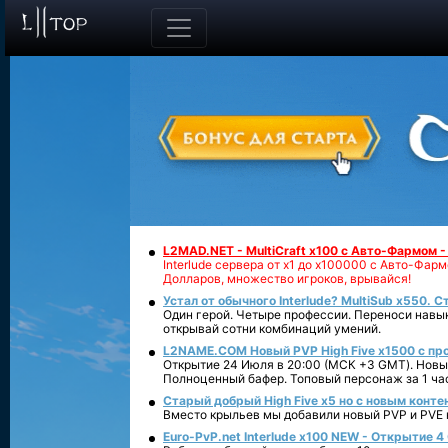
L2MAD.NET - MultiCraft x100 с Авто-Фармом 
Interlude сервера от х1 до х100000 с Авто-Фа
Долларов, множество игроков, врывайся!
Устал от обычного Interlude? MultiSub x550. С
Один герой. Четыре профессии. Переноси навык
открывай сотни комбинаций умений.
L2NAME.COM Новый PVP High Five x1500 с п
Открытие 24 Июля в 20:00 (МСК +3 GMT). Новый
Полноценный бафер. Топовый персонаж за 1 ча
Старый добрый High Five x5 но с новым конте
Вместо крыльев мы добавили новый PVP и PVE ко
Euro-PvP.net Interlude х100 NEW - Открытие 4