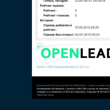
Голоса, сегодня:
2026-08-07 06:16:04
Рейтинг оценка:
Рейтинг:
0
Рейтинг-голосов:
0
История:
Сервер добавлен в
10:55 2015.08.20
рейтинг:
Сервер был открыт:
20:00 2015.08.23
Купить 1000 показов баннера от 0,11 у.е.
База знаний Aion
База знаний Tera
MMOGame - новости онлайн игр
Копирование материалов с данного сайта без ссылок на оригинал 
Lineage II is a trademark of NCsoft Corporation. Copyright © NCsoft Co
Обратная связь