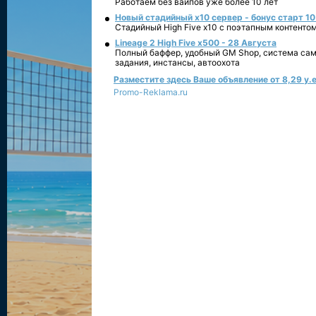
Работаем без вайпов уже более 10 лет
Новый стадийный х10 сервер - бонус старт 10
Стадийный High Five x10 с поэтапным контенто
Lineage 2 High Five x500 - 28 Августа
Полный баффер, удобный GM Shop, система сам
задания, инстансы, автоохота
Разместите здесь Ваше объявление от 8,29 у.е
Promo-Reklama.ru