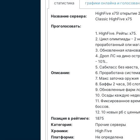
статистика
графики онлайна и голосован
HighFive х75! открытие 
Название сервера:
Classic HighFive x75
Проголосовать:
1. HIghFive. Рейты: х75.
2. Цикл олимпиады - 2 н
проработанный оли маг
3. Обновленная кланова
4. Дроп ЛС на дино остр
- 10%..
5. Сабкласс без квеста,
Описание:
6. Проработана система
7. Макс заточка оружия 
8. Баффы 2 часа, 36 сло
9. Обновленные фарм л
10. Осады каждую неде
11. Фиксированное врем
боссов.
12. 10 новых рб с ценн
Позиция в рейтинге:
1875
Категория:
Прочие серверы
Хроники:
High Five
Платформа:
Не определена