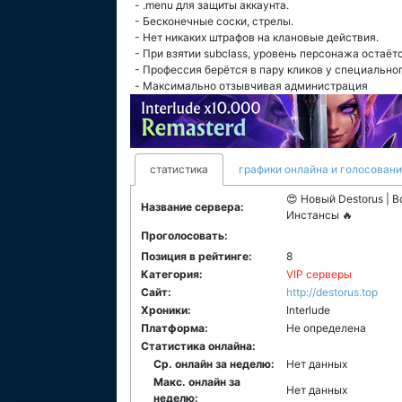
- .menu для защиты аккаунта.
- Бесконечные соски, стрелы.
- Нет никаких штрафов на клановые действия.
- При взятии subclass, уровень персонажа остаёт
- Профессия берётся в пару кликов у специальног
- Максимально отзывчивая администрация
статистика
графики онлайна и голосован
😍 Новый Destorus | 
Название сервера:
Инстансы 🔥
Проголосовать:
Позиция в рейтинге:
8
Категория:
VIP серверы
Сайт:
http://destorus.top
Хроники:
Interlude
Платформа:
Не определена
Статистика онлайна:
Ср. онлайн за неделю:
Нет данных
Макс. онлайн за
Нет данных
неделю: