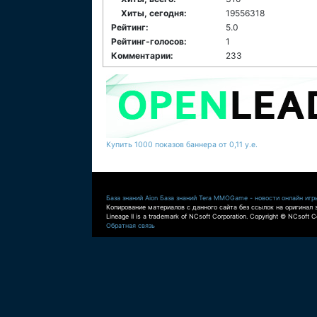
Хиты, сегодня:
19556318
Рейтинг:
5.0
Рейтинг-голосов:
1
Комментарии:
233
Купить 1000 показов баннера от 0,11 у.е.
База знаний Aion
База знаний Tera
MMOGame - новости онлайн игр
Копирование материалов с данного сайта без ссылок на оригинал 
Lineage II is a trademark of NCsoft Corporation. Copyright © NCsoft Co
Обратная связь