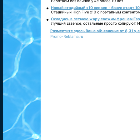
Работаем без вайпов уже более 10 лет
Новый стадийный х10 сервер - бонус старт 10
Стадийный High Five x10 с поэтапным контенто
Охладись в летнюю жару свежим фрешем Essen
Лучший Essence, остальные просто копируют. 
Разместите здесь Ваше объявление от 8,31 у.е.
Promo-Reklama.ru