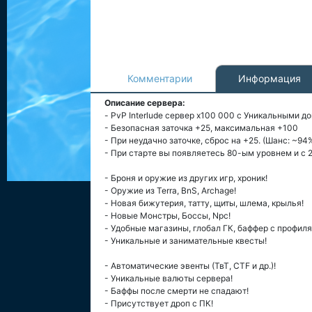
Комментарии
Информация
Описание сервера:
- PvP Interlude сервер x100 000 с Уникальными д
- Безопасная заточка +25, максимальная +100
- При неудачно заточке, сброс на +25. (Шанс: ~94
- При старте вы появляетесь 80-ым уровнем и с 2
- Броня и оружие из других игр, хроник!
- Оружие из Terra, BnS, Archage!
- Новая бижутерия, татту, щиты, шлема, крылья!
- Новые Монстры, Боссы, Npc!
- Удобные магазины, глобал ГК, баффер с профиля
- Уникальные и занимательные квесты!
- Автоматические эвенты (ТвТ, CTF и др.)!
- Уникальные валюты сервера!
- Баффы после смерти не спадают!
- Присутствует дроп с ПК!