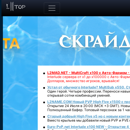
L2MAD.NET - MultiCraft x100 с Авто-Фармом 
Interlude сервера от х1 до х100000 с Авто-Фа
Долларов, множество игроков, врывайся!
Устал от обычного Interlude? MultiSub x550. С
Один герой. Четыре профессии. Переноси навык
открывай сотни комбинаций умений.
L2NAME.COM Новый PVP High Five x1500 с п
Открытие 24 Июля в 20:00 (МСК +3 GMT). Новый
Полноценный бафер. Топовый персонаж за 1 ча
Старый добрый High Five x5 но с новым конте
Вместо крыльев мы добавили новый PVP и PVE ко
Euro-PvP.net Interlude х100 NEW - Открытие 4