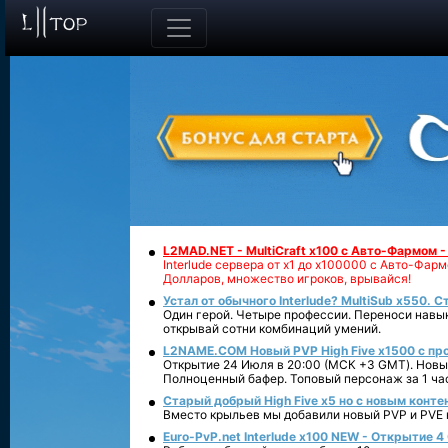
L2MAD.NET - MultiCraft x100 с Авто-Фармом 
Interlude сервера от х1 до х100000 с Авто-Фа
Долларов, множество игроков, врывайся!
Устал от обычного Interlude? MultiSub x550. С
Один герой. Четыре профессии. Переноси навык
открывай сотни комбинаций умений.
L2NAME.COM Новый PVP High Five x1500 с п
Открытие 24 Июля в 20:00 (МСК +3 GMT). Новый
Полноценный бафер. Топовый персонаж за 1 ча
Старый добрый High Five x5 но с новым конте
Вместо крыльев мы добавили новый PVP и PVE ко
Euro-PvP.net Interlude х100 NEW - Открытие 4