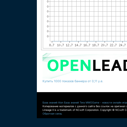
Купить 1000 показов баннера от 0,11 у.е.
База знаний Aion
База знаний Tera
MMOGame - новости онлайн игр
Копирование материалов с данного сайта без ссылок на оригинал 
Lineage II is a trademark of NCsoft Corporation. Copyright © NCsoft Co
Обратная связь