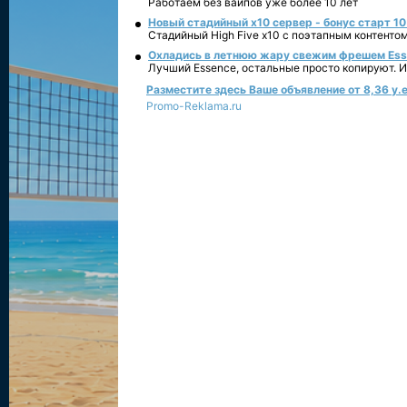
Работаем без вайпов уже более 10 лет
Новый стадийный х10 сервер - бонус старт 10
Стадийный High Five x10 с поэтапным контенто
Охладись в летнюю жару свежим фрешем Essen
Лучший Essence, остальные просто копируют. 
Разместите здесь Ваше объявление от 8,36 у.е
Promo-Reklama.ru