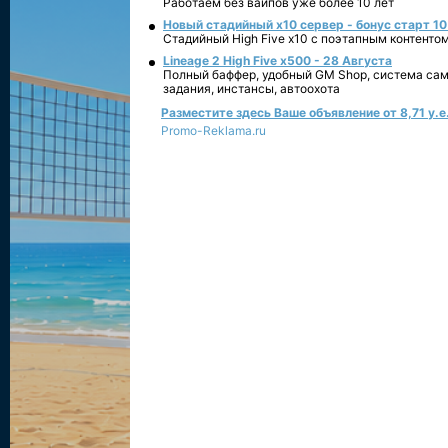
Работаем без вайпов уже более 10 лет
Новый стадийный х10 сервер - бонус старт 10
Стадийный High Five x10 с поэтапным контенто
Lineage 2 High Five x500 - 28 Августа
Полный баффер, удобный GM Shop, система сам
задания, инстансы, автоохота
Разместите здесь Ваше объявление от 8,71 у.е.
Promo-Reklama.ru