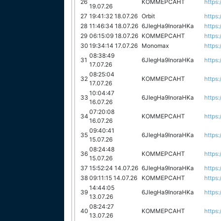
26
KOMMEPCAHT
https:
19.07.26
27
19:41:32 18.07.26
Orbit
https:
28
11:46:34 18.07.26
6JIegHa9InoraHKa
https:
29
06:15:09 18.07.26
KOMMEPCAHT
https:
30
19:34:14 17.07.26
Monomax
https:
08:38:49
31
6JIegHa9InoraHKa
https:
17.07.26
08:25:04
32
KOMMEPCAHT
https:
17.07.26
10:04:47
33
6JIegHa9InoraHKa
https:
16.07.26
07:20:08
34
KOMMEPCAHT
https:
16.07.26
09:40:41
35
6JIegHa9InoraHKa
https:
15.07.26
08:24:48
36
KOMMEPCAHT
https:
15.07.26
37
15:52:24 14.07.26
6JIegHa9InoraHKa
https:
38
09:11:15 14.07.26
KOMMEPCAHT
https:
14:44:05
39
6JIegHa9InoraHKa
https:
13.07.26
08:24:27
40
KOMMEPCAHT
https:
13.07.26