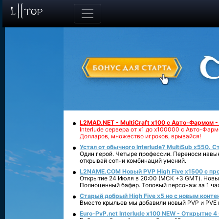
L2MAD.NET - MultiCraft x100 с Авто-Фармом 
Interlude сервера от х1 до х100000 с Авто-Фа
Долларов, множество игроков, врывайся!
Устал от обычного Interlude? MultiSub x550. С
Один герой. Четыре профессии. Переноси навык
открывай сотни комбинаций умений.
L2NAME.COM Новый PVP High Five x1500 с п
Открытие 24 Июля в 20:00 (МСК +3 GMT). Новый
Полноценный бафер. Топовый персонаж за 1 ча
Старый добрый High Five x5 но с новым конте
Вместо крыльев мы добавили новый PVP и PVE ко
Euro-PvP.net Interlude х100 NEW - Открытие 4