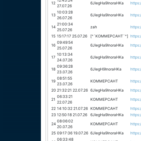
12:43:24
12
6JIegHa9InoraHKa
https:
27.07.26
10:03:28
13
6JIegHa9InoraHKa
https:
26.07.26
21:00:34
14
zah
https:
25.07.26
15
15:17:17 25.07.26
[^`KOMMEPCAHT`^]
https:
09:49:54
16
6JIegHa9InoraHKa
https:
25.07.26
10:13:34
17
6JIegHa9InoraHKa
https:
24.07.26
09:36:28
18
6JIegH9InoraHKa
https:
23.07.26
08:51:55
19
KOMMEPCAHT
https:
23.07.26
20
21:32:21 22.07.26
6JIegHa9InoraHKa
https:
06:33:21
21
KOMMEPCAHT
https:
22.07.26
22
14:10:32 21.07.26
KOMMEPCAHT
https:
23
12:50:18 21.07.26
6JIegHa9InoraHKa
https:
08:06:02
24
KOMMEPCAHT
https:
20.07.26
25
09:17:36 19.07.26
6JIegHa9InoraHKa
https:
06:33:48