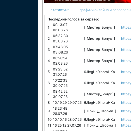
статистика
графики онлайна и голосован
Последние голоса за сервер:
09:13:07
1
[`Мистер_Бонус`]
https:
06.08.26
06:32:30
2
[`Мистер_Бонус`]
https:
05.08.26
07:48:05
3
[`Мистер_Бонус`]
https:
03.08.26
06:28:54
4
[`Мистер_Бонус`]
https:
02.08.26
09:23:52
5
6JIegHa9InoraHKa
https:
31.07.26
10:22:33
6
6JIegHa9InoraHKa
https:
30.07.26
08:42:52
7
[`Мистер_Бонус`]
https:
30.07.26
8
10:19:29 29.07.26
6JIegHa9InoraHKa
https:
18:23:48
9
[`Принц_Шторма`]
https:
28.07.26
10
10:10:16 28.07.26
6JIegHa9InoraHKa
https:
11
16:25:12 27.07.26
]`Принц_Шторма`]
https: