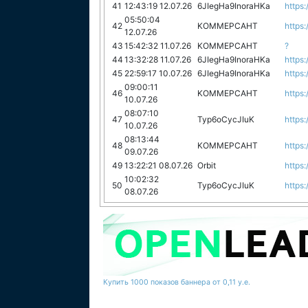
41
12:43:19 12.07.26
6JIegHa9InoraHKa
https:
05:50:04
42
KOMMEPCAHT
https:
12.07.26
43
15:42:32 11.07.26
KOMMEPCAHT
?
44
13:32:28 11.07.26
6JIegHa9InoraHKa
https:
45
22:59:17 10.07.26
6JIegHa9InoraHKa
https:
09:00:11
46
KOMMEPCAHT
https:
10.07.26
08:07:10
47
Typ6oCycJIuK
https:
10.07.26
08:13:44
48
KOMMEPCAHT
https:
09.07.26
49
13:22:21 08.07.26
Orbit
https:
10:02:32
50
Typ6oCycJIuK
https:
08.07.26
Купить 1000 показов баннера от 0,11 у.е.