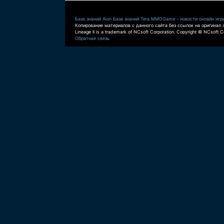
База знаний Aion
База знаний Tera
MMOGame - новости онлайн игр
Копирование материалов с данного сайта без ссылок на оригинал 
Lineage II is a trademark of NCsoft Corporation. Copyright © NCsoft Co
Обратная связь