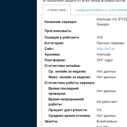
Установлена защита от всех типов игровых ботов.
статистика
графики онлайна и голосован
Interlude x10 [PTS
Название сервера:
Января.
Проголосовать:
Позиция в рейтинге:
416
Категория:
Прочие серверы
Сайт:
http://la2.pl
Хроники:
Interlude
Платформа:
ОFF-ядро
Статистика онлайна:
Ср. онлайн за неделю:
Нет данных
Макс. онлайн за неделю:
Нет данных
Статистика работы сервера:
Время последней
Нет данных
проверки:
Время непрерывной
Не работает
работы:
Процент доступности:
0%
Среднее время отклика:
Нет данных
Эвенты
Внеигровые
Exp 10x