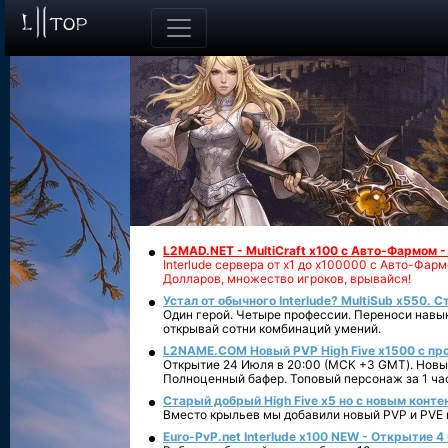
L2MAD.NET - MultiCraft x100 с Авто-Фармом 
Interlude сервера от х1 до х100000 с Авто-Фа
Долларов, множество игроков, врывайся!
Устал от обычного Interlude? MultiSub x550. С
Один герой. Четыре профессии. Переноси навык
открывай сотни комбинаций умений.
L2NAME.COM Новый PVP High Five x1500 с п
Открытие 24 Июля в 20:00 (МСК +3 GMT). Новый
Полноценный бафер. Топовый персонаж за 1 ча
Старый добрый High Five x5 но с новым конте
Вместо крыльев мы добавили новый PVP и PVE ко
Euro-PvP.net Interlude х100 NEW - Открытие 4