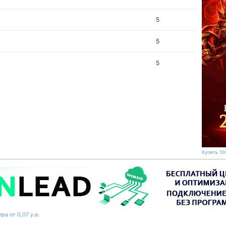
5
5
5
Купить 100
ра от 0,07 у.е.