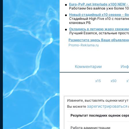
Euro-PvP.net Interlude х100 NEW 
Работаем без вайпов уже более 10
Новый стадийный х10 сервер - бо
Стадийный High Five x10 с поэтап
клановых РБ
Охладись в летнюю жару свежим 
Лучший Essence, остальные прост
Разместите здесь Ваше объявление 
Promo-Reklama.ru
Комментарии
Инф
x15
x50
x
Извините, выставлять оценки могу
зарегистрироваться
Вы можете
Результат последних оценок сер
Работа администрации