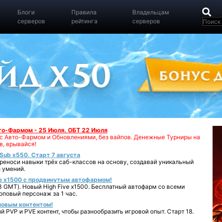
Блоги
Правила
Владельцам
серверов
рейтинга
серверов
вто-Фармом - 25 Июля. ОБТ 22 Июля
00 с Авто-Фармом и Обновлениями, без вайпов. Денежные Турниры на
в, врывайся!
iSub x550. Старт 7 августа
реноси навыки трёх саб-классов на основу, создавай уникальный
 умений.
e x1500 с продвинутым автофармом!
 GMT). Новый High Five x1500. Бесплатный автофарм со всеми
повый персонаж за 1 час.
 новым контентом!
 PVP и PVE контент, чтобы разнообразить игровой опыт. Старт 18.