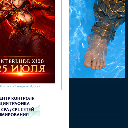
0 показов баннера от 0,41 у.е.