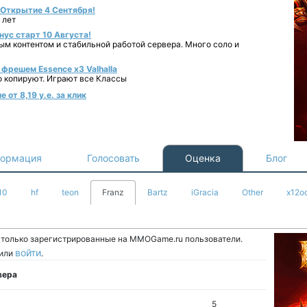
- Открытие 4 Сентября!
 лет
нус старт 10 Августа!
ным контентом и стабильной работой сервера. Много соло и
фрешем Essence x3 Valhalla
о копируют. Играют все Классы
от 8,19 у.е. за клик
ормация
Голосовать
Оценка
Блог
10
hf
teon
Franz
Bartz
iGracia
Other
x12o
т только зарегистрированные на MMOGame.ru пользователи.
войти
или
.
вера
5