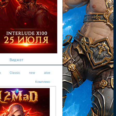
Виджет
o
Classic
new
aloe
Комплекс