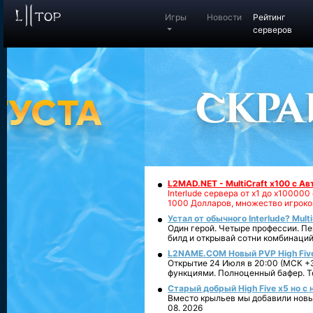
Игры
Новости
Рейтинг
серверов
L2MAD.NET - MultiCraft x100 с А
Interlude сервера от х1 до х1000
1000 Долларов, множество игроко
Устал от обычного Interlude? Mult
Один герой. Четыре профессии. Пе
билд и открывай сотни комбинаций
L2NAME.COM Новый PVP High Fiv
Открытие 24 Июля в 20:00 (МСК +3
функциями. Полноценный бафер. То
Старый добрый High Five x5 но с
Вместо крыльев мы добавили новый
08. 2026