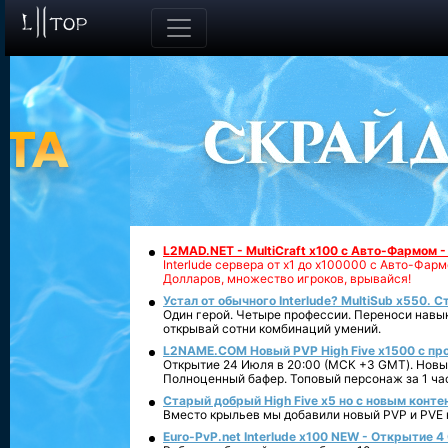
L2MAD.NET - MultiCraft x100 с Авто-Фармом 
Interlude сервера от х1 до х100000 с Авто-Фа
Долларов, множество игроков, врывайся!
Устал от обычного Interlude? MultiSub x550. С
Один герой. Четыре профессии. Переноси навык
открывай сотни комбинаций умений.
L2NAME.COM Новый PVP High Five x1500 с п
Открытие 24 Июля в 20:00 (МСК +3 GMT). Новый
Полноценный бафер. Топовый персонаж за 1 ча
Старый добрый High Five x5 но с новым конте
Вместо крыльев мы добавили новый PVP и PVE ко
Euro-PvP.net Interlude х100 NEW - Открытие 4