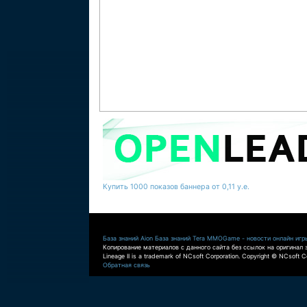
Купить 1000 показов баннера от 0,11 у.е.
База знаний Aion
База знаний Tera
MMOGame - новости онлайн игр
Копирование материалов с данного сайта без ссылок на оригинал 
Lineage II is a trademark of NCsoft Corporation. Copyright © NCsoft Co
Обратная связь