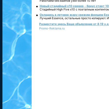
Работаем без вайпов уже более 10 лет
Новый стадийный х10 сервер - бонус старт 10
Стадийный High Five x10 с поэтапным контенто
Охладись в летнюю жару свежим фрешем Essen
Лучший Essence, остальные просто копируют. 
Разместите здесь Ваше объявление от 8,19 у.е.
Promo-Reklama.ru