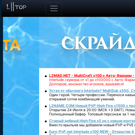
L2MAD.NET - MultiCraft x100 с Авто-Фармом 
Interlude сервера от х1 до х100000 с Авто-Фа
Долларов, множество игроков, врывайся!
Устал от обычного Interlude? MultiSub x550. С
Один герой. Четыре профессии. Переноси навык
открывай сотни комбинаций умений.
L2NAME.COM Новый PVP High Five x1500 с п
Открытие 24 Июля в 20:00 (МСК +3 GMT). Новый
Полноценный бафер. Топовый персонаж за 1 ча
Старый добрый High Five x5 но с новым конте
Вместо крыльев мы добавили новый PVP и PVE ко
Euro-PvP.net Interlude х100 NEW - Открытие 4