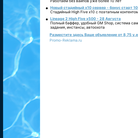
Работаем без вайпов уже более 10 лет
Новый стадийный х10 сервер - бонус старт 10
Стадийный High Five x10 с поэтапным контенто
Lineage 2 High Five x500 - 28 Августа
Полный баффер, удобный GM Shop, система сам
задания, инстансы, автоохота
Разместите здесь Ваше объявление от 8,75 у.е.
Promo-Reklama.ru