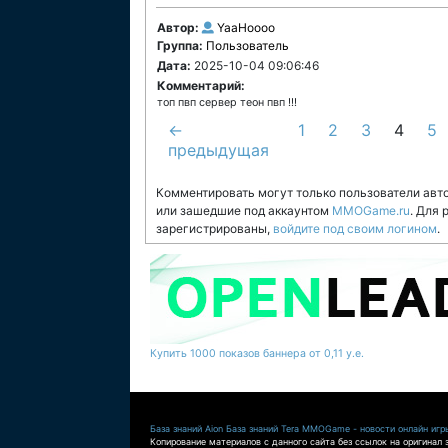
Автор:
YaaHoooo
Группа:
Пользователь
Дата:
2025-10-04 09:06:46
Комментарий:
топ пвп сервер теон пвп !!!
←
1
2
3
4
5
предыдущая
Комментировать могут только пользователи авт
или зашедшие под аккаунтом
MMOGame.ru
. Для
зарегистрированы,
войдите под своим логином
.
Купить 1000 показов баннера от 0,11 у.е.
База знаний Aion
База знаний Tera
MMOGame - новости онлайн игр
Копирование материалов с данного сайта без ссылок на оригинал 