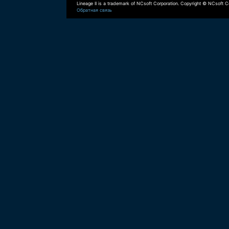
Lineage II is a trademark of NCsoft Corporation. Copyright © NCsoft Co
Обратная связь