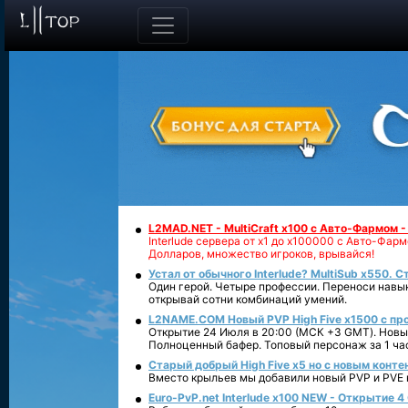
L2MAD.NET - MultiCraft x100 с Авто-Фармом 
Interlude сервера от х1 до х100000 с Авто-Фа
Долларов, множество игроков, врывайся!
Устал от обычного Interlude? MultiSub x550. С
Один герой. Четыре профессии. Переноси навык
открывай сотни комбинаций умений.
L2NAME.COM Новый PVP High Five x1500 с п
Открытие 24 Июля в 20:00 (МСК +3 GMT). Новый
Полноценный бафер. Топовый персонаж за 1 ча
Старый добрый High Five x5 но с новым конте
Вместо крыльев мы добавили новый PVP и PVE ко
Euro-PvP.net Interlude х100 NEW - Открытие 4