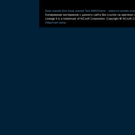
База знаний Aion
База знаний Tera
MMOGame - новости онлайн игр
Копирование материалов с данного сайта без ссылок на оригинал 
Lineage II is a trademark of NCsoft Corporation. Copyright © NCsoft Co
Обратная связь