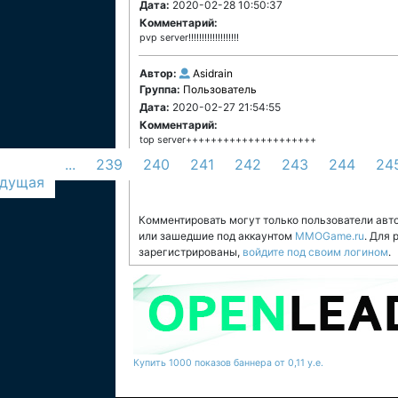
Дата:
2020-02-28 10:50:37
Комментарий:
рvp server!!!!!!!!!!!!!!!!!!!
Автор:
Asidrain
Группа:
Пользователь
Дата:
2020-02-27 21:54:55
Комментарий:
top server+++++++++++++++++++++
...
239
240
241
242
243
244
24
дущая
Комментировать могут только пользователи авт
или зашедшие под аккаунтом
MMOGame.ru
. Для
зарегистрированы,
войдите под своим логином
.
Купить 1000 показов баннера от 0,11 у.е.