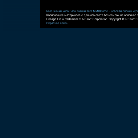
База знаний Aion
База знаний Tera
MMOGame - новости онлайн игр
Копирование материалов с данного сайта без ссылок на оригинал 
Lineage II is a trademark of NCsoft Corporation. Copyright © NCsoft Co
Обратная связь