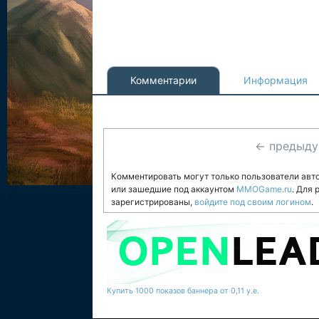
Комментарии
Информация
← предыд
Комментировать могут только пользователи авт
или зашедшие под аккаунтом
MMOGame.ru
. Для
зарегистрированы,
войдите под своим логином
.
Купить 1000 показов баннера от 0,11 у.е.