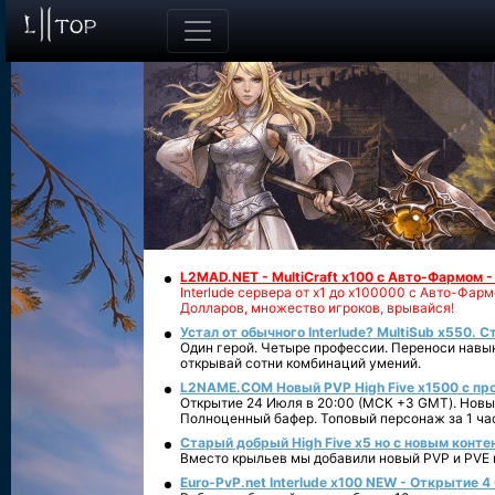
L2MAD.NET - MultiCraft x100 с Авто-Фармом 
Interlude сервера от х1 до х100000 с Авто-Фа
Долларов, множество игроков, врывайся!
Устал от обычного Interlude? MultiSub x550. С
Один герой. Четыре профессии. Переноси навык
открывай сотни комбинаций умений.
L2NAME.COM Новый PVP High Five x1500 с п
Открытие 24 Июля в 20:00 (МСК +3 GMT). Новый
Полноценный бафер. Топовый персонаж за 1 ча
Старый добрый High Five x5 но с новым конте
Вместо крыльев мы добавили новый PVP и PVE ко
Euro-PvP.net Interlude х100 NEW - Открытие 4