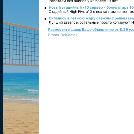
Работаем без вайпов уже более 10 лет
Новый стадийный х10 сервер - бонус старт 10
Стадийный High Five x10 с поэтапным контенто
Охладись в летнюю жару свежим фрешем Essen
Лучший Essence, остальные просто копируют. 
Разместите здесь Ваше объявление от 8,29 у.е
Promo-Reklama.ru