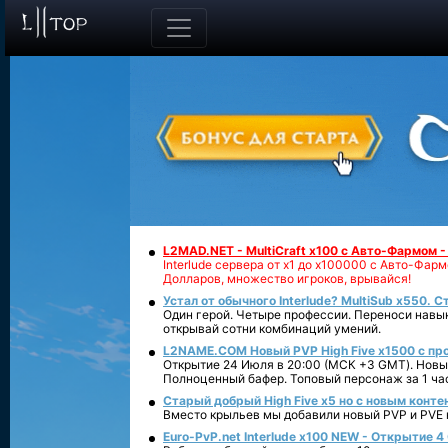
L2MAD.NET - MultiCraft x100 с Авто-Фармом 
Interlude сервера от х1 до х100000 с Авто-Фа
Долларов, множество игроков, врывайся!
Устал от обычного Interlude? MultiSub x550. С
Один герой. Четыре профессии. Переноси навык
открывай сотни комбинаций умений.
L2NAME.COM Новый PVP High Five x1500 с п
Открытие 24 Июля в 20:00 (МСК +3 GMT). Новый
Полноценный бафер. Топовый персонаж за 1 ча
Старый добрый High Five x5 но с новым конте
Вместо крыльев мы добавили новый PVP и PVE ко
Euro-PvP.net Interlude х100 NEW - Открытие 4