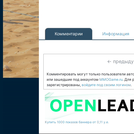
Комментарии
Информация
← предыд
Комментировать могут только пользователи авт
или зашедшие под аккаунтом
MMOGame.ru
. Для
зарегистрированы,
войдите под своим логином
.
Купить 1000 показов баннера от 0,11 у.е.