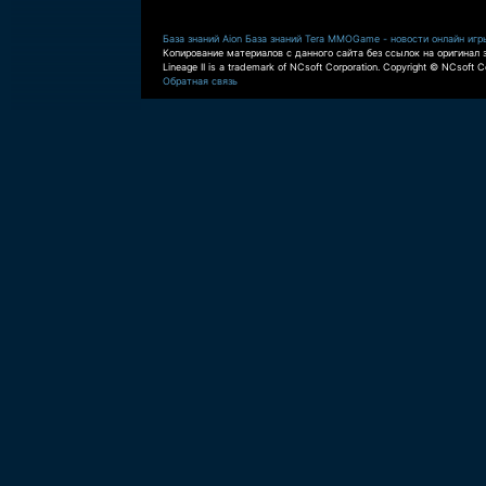
База знаний Aion
База знаний Tera
MMOGame - новости онлайн игр
Копирование материалов с данного сайта без ссылок на оригинал 
Lineage II is a trademark of NCsoft Corporation. Copyright © NCsoft Co
Обратная связь