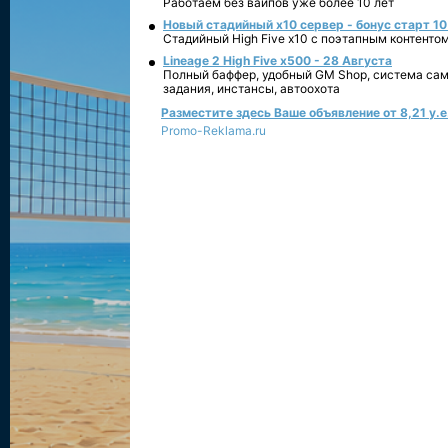
Работаем без вайпов уже более 10 лет
Новый стадийный х10 сервер - бонус старт 10
Стадийный High Five x10 с поэтапным контенто
Lineage 2 High Five x500 - 28 Августа
Полный баффер, удобный GM Shop, система сам
задания, инстансы, автоохота
Разместите здесь Ваше объявление от 8,21 у.е.
Promo-Reklama.ru