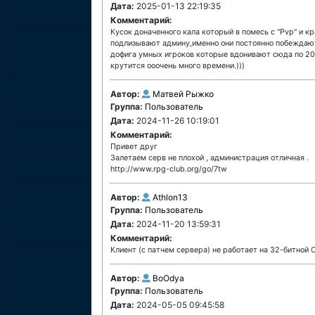
Дата:
2025-01-13 22:19:35
Комментарий:
Кусок доначенного кала который в помесь с "Pvp" и к
подлизывают админу,именно они постоянно побеждают 
дофига умных игроков которые вдонивают сюда по 200
крутится ооочень много времени.)))
Автор:
Матвей Рыжко
Группа:
Пользователь
Дата:
2024-11-26 10:19:01
Комментарий:
Привет друг
Залетаем серв не плохой , администрация отличная .
http://www.rpg-club.org/go/7tw
Автор:
Athlon13
Группа:
Пользователь
Дата:
2024-11-20 13:59:31
Комментарий:
Клиент (с патчем сервера) не работает на 32-битной 
Автор:
BoOdya
Группа:
Пользователь
Дата:
2024-05-05 09:45:58