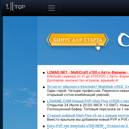
L2MAD.NET - MultiCraft x100 с Авто-Фармом 
Interlude сервера от х1 до х100000 с Авто-Фа
Долларов, множество игроков, врывайся!
Устал от обычного Interlude? MultiSub x550. С
Один герой. Четыре профессии. Переноси навык
открывай сотни комбинаций умений.
L2NAME.COM Новый PVP High Five x1500 с п
Открытие 24 Июля в 20:00 (МСК +3 GMT). Новый
Полноценный бафер. Топовый персонаж за 1 ча
Старый добрый High Five x5 но с новым конте
Вместо крыльев мы добавили новый PVP и PVE ко
Euro-PvP.net Interlude х100 NEW - Открытие 4