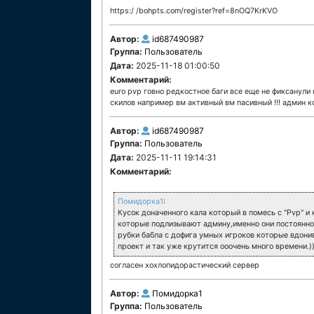
https:/ /bohpts.com/register?ref=8nOQ7KrKVO
Автор:
id687490987
Группа:
Пользователь
Дата:
2025-11-18 01:00:50
Комментарий:
euro pvp говно редкостное баги все еще не фиксанули
скилов например вм активный вм пасивный !!! админ 
Автор:
id687490987
Группа:
Пользователь
Дата:
2025-11-11 19:14:31
Комментарий:
Помидорка1
:
Кусок доначенного кала который в помесь с "Pvp" и
которые подлизывают админу,именно они постоянно 
рубки бабла с дофига умных игроков которые вдони
проект и так уже крутится ооочень много времени.))
согласен хохлопидорастический сервер
Автор:
Помидорка1
Группа:
Пользователь