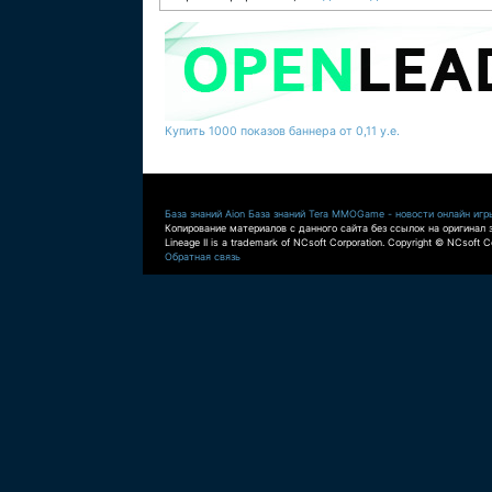
Купить 1000 показов баннера от 0,11 у.е.
База знаний Aion
База знаний Tera
MMOGame - новости онлайн игр
Копирование материалов с данного сайта без ссылок на оригинал 
Lineage II is a trademark of NCsoft Corporation. Copyright © NCsoft Co
Обратная связь