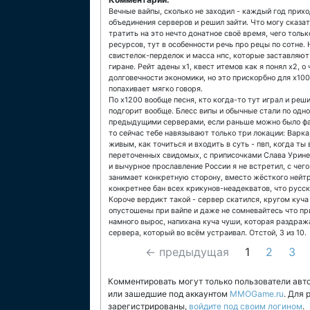
Вечные вайпы, сколько не заходил - каждый год прихо
объединения серверов и решил зайти. Что могу сказать
тратить на это нечто донатное своё время, чего тол
ресурсов, тут в особенности речь про рецы по сотне.
свистелок-перделок и масса нпс, которые заставляют
гиране. Рейт адены х1, квест итемов как я понял х2, 
долговечности экономики, но это прискорбно для х100
попахивает мягко говоря.
По х1200 вообще песня, кто когда-то тут играл и реш
подгорит вообще. Блесс випы и обычные стали по одно
предыдущими серверами, если раньше можно было фар
то сейчас тебе навязывают только три локации: Варка
живым, как точиться и входить в суть - пвп, когда ты
переточенных свидомых, с приписочками Слава Урине и
и вычурное прославление России я не встретил, с че
занимает конкретную сторону, вместо жёсткого нейтр
конкретнее бан всех крикунов-неадекватов, что русск
Короче вердикт такой - сервер скатился, кругом куч
опустошены при вайпе и даже не сомневайтесь что пр
намного вырос, напихана куча чуши, которая раздраж
сервера, который во всём устраивал. Отстой, 3 из 10.
← предыдущая
1
2
3
Комментировать могут только пользователи авт
или зашедшие под аккаунтом
MMOGame.ru
. Для
зарегистрированы,
войдите под своим логином
.