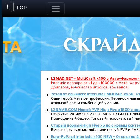
L2MAD.NET - MultiCraft x100 с Авто-Фармом 
Interlude сервера от х1 до х100000 с Авто-Фа
Долларов, множество игроков, врывайся!
Устал от обычного Interlude? MultiSub x550. С
Один герой. Четыре профессии. Переноси навык
открывай сотни комбинаций умений.
L2NAME.COM Новый PVP High Five x1500 с п
Открытие 24 Июля в 20:00 (МСК +3 GMT). Новый
Полноценный бафер. Топовый персонаж за 1 ча
Старый добрый High Five x5 но с новым конте
Вместо крыльев мы добавили новый PVP и PVE ко
Euro-PvP.net Interlude х100 NEW - Открытие 4