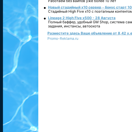
Работаем без вайпов уже более 10 лет
Новый стадийный х10 сервер - бонус старт 10
Стадийный High Five x10 с поэтапным контенто
Lineage 2 High Five x500 - 28 Августа
Полный баффер, удобный GM Shop, система сам
задания, инстансы, автоохота
Разместите здесь Ваше объявление от 8,42 у.е
Promo-Reklama.ru