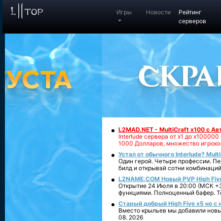
Игры
Новости
Рейтинг
серверов
L2MAD.NET - MultiCraft x100 с А
Interlude сервера от х1 до х1000
1000 Долларов, множество игроко
Устал от обычного Interlude? Mult
Один герой. Четыре профессии. Пе
билд и открывай сотни комбинаций
L2NAME.COM Новый PVP High Fiv
Открытие 24 Июля в 20:00 (МСК +3
функциями. Полноценный бафер. То
Старый добрый High Five x5 но с
Вместо крыльев мы добавили новый
08. 2026