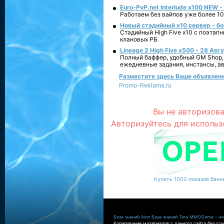
Euro-PvP.net Interlude х100 NEW 
Работаем без вайпов уже более 10
Новый стадийный х10 сервер - бо
Стадийный High Five x10 с поэтап
клановых РБ
Lineage 2 High Five x500 - 28 Авг
Полный баффер, удобный GM Shop,
ежедневные задания, инстансы, а
Разместите здесь Ваше объявление 
Promo-Reklama.ru
Вы не авторизова
Авторизуйтесь для использ
Купить 1000 показов банне
База знаний Aion
База знаний Tera
MMOGame - нов
Копирование материалов с данного сайта без ссы