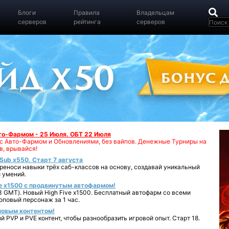
Блоги
Правила
Владельцам
серверов
рейтинга
серверов
вто-Фармом - 25 Июля. ОБТ 22 Июля
00 с Авто-Фармом и Обновлениями, без вайпов. Денежные Турниры на
в, врывайся!
iSub x550. Старт 7 августа
реноси навыки трёх саб-классов на основу, создавай уникальный
 умений.
e x1500 с продвинутым автофармом!
 GMT). Новый High Five x1500. Бесплатный автофарм со всеми
повый персонаж за 1 час.
 новым контентом!
 PVP и PVE контент, чтобы разнообразить игровой опыт. Старт 18.