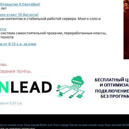
- Открытие 4 Сентября!
 лет
нус старт 10 Августа!
ным контентом и стабильной работой сервера. Много соло и
уста
 система самостоятельной прокачки, переработанные классы,
втоохота
от 8,13 у.е. за клик
ны.
ования почты.
ра от 0,07 у.е.
ости онлайн игры
База знаний Blade and Soul
Lineage Eternal
лучшие онлайн игры
База значний WO
лок на оригинал запрещено.