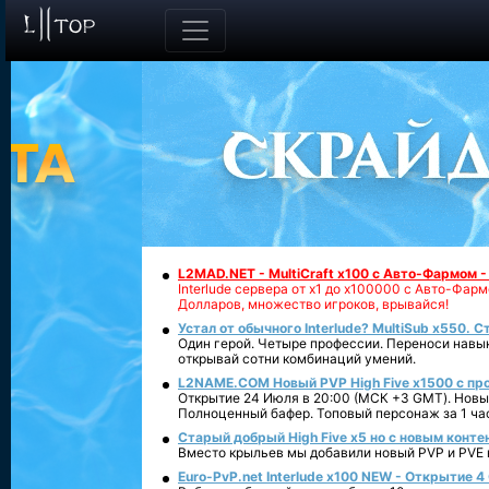
L2MAD.NET - MultiCraft x100 с Авто-Фармом 
Interlude сервера от х1 до х100000 с Авто-Фа
Долларов, множество игроков, врывайся!
Устал от обычного Interlude? MultiSub x550. С
Один герой. Четыре профессии. Переноси навык
открывай сотни комбинаций умений.
L2NAME.COM Новый PVP High Five x1500 с п
Открытие 24 Июля в 20:00 (МСК +3 GMT). Новый
Полноценный бафер. Топовый персонаж за 1 ча
Старый добрый High Five x5 но с новым конте
Вместо крыльев мы добавили новый PVP и PVE ко
Euro-PvP.net Interlude х100 NEW - Открытие 4