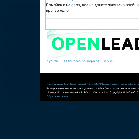
Помойка а не серв, все на донате завязано вообще
вранье одно
Купить 1000 показов баннера от 0,11 у.е.
База знаний Aion
База знаний Tera
MMOGame - новости онлайн игр
Копирование материалов с данного сайта без ссылок на оригинал 
Lineage II is a trademark of NCsoft Corporation. Copyright © NCsoft Co
Обратная связь