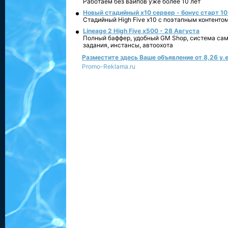
Работаем без вайпов уже более 10 лет
Новый стадийный х10 сервер - бонус старт 10
Стадийный High Five x10 с поэтапным контенто
Lineage 2 High Five x500 - 28 Августа
Полный баффер, удобный GM Shop, система сам
задания, инстансы, автоохота
Разместите здесь Ваше объявление от 8,26 у.е
Promo-Reklama.ru