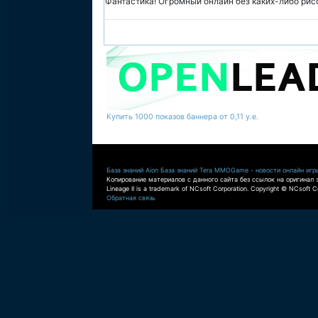
Фантастика! Огромный онлайн без каких-либо рис
Купить 1000 показов баннера от 0,11 у.е.
База знаний Aion
База знаний Tera
MMOGame - новости онлайн игр
Копирование материалов с данного сайта без ссылок на оригинал 
Lineage II is a trademark of NCsoft Corporation. Copyright © NCsoft Co
Обратная связь