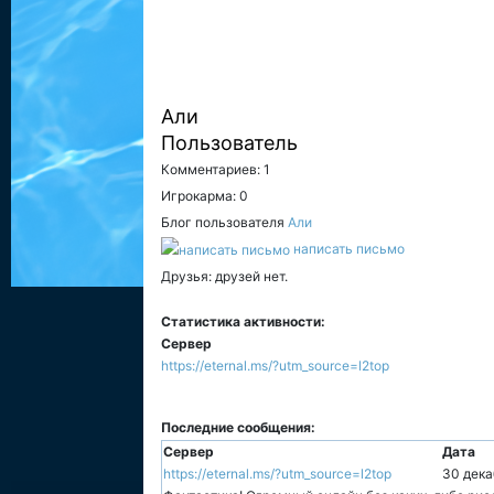
Али
Пользователь
Комментариев: 1
Игрокарма: 0
Блог пользователя
Али
написать письмо
Друзья: друзей нет.
Статистика активности:
Сервер
https://eternal.ms/?utm_source=l2top
Последние сообщения:
Сервер
Дата
https://eternal.ms/?utm_source=l2top
30 дека