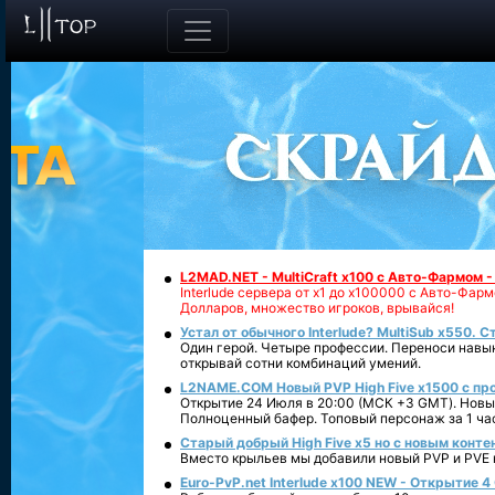
L2MAD.NET - MultiCraft x100 с Авто-Фармом 
Interlude сервера от х1 до х100000 с Авто-Фа
Долларов, множество игроков, врывайся!
Устал от обычного Interlude? MultiSub x550. С
Один герой. Четыре профессии. Переноси навык
открывай сотни комбинаций умений.
L2NAME.COM Новый PVP High Five x1500 с п
Открытие 24 Июля в 20:00 (МСК +3 GMT). Новый
Полноценный бафер. Топовый персонаж за 1 ча
Старый добрый High Five x5 но с новым конте
Вместо крыльев мы добавили новый PVP и PVE ко
Euro-PvP.net Interlude х100 NEW - Открытие 4