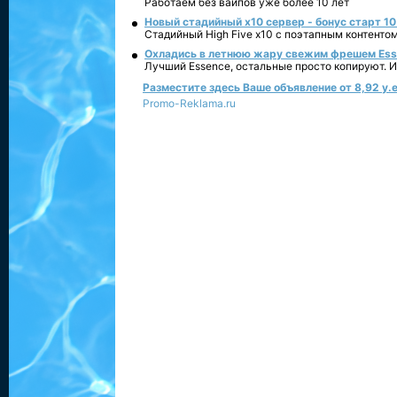
Работаем без вайпов уже более 10 лет
Новый стадийный х10 сервер - бонус старт 10
Стадийный High Five x10 с поэтапным контенто
Охладись в летнюю жару свежим фрешем Essen
Лучший Essence, остальные просто копируют. 
Разместите здесь Ваше объявление от 8,92 у.е
Promo-Reklama.ru