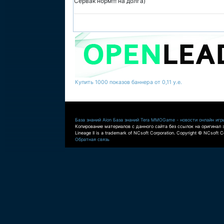
Сервак норм!!! на долга)
Купить 1000 показов баннера от 0,11 у.е.
База знаний Aion
База знаний Tera
MMOGame - новости онлайн игр
Копирование материалов с данного сайта без ссылок на оригинал 
Lineage II is a trademark of NCsoft Corporation. Copyright © NCsoft Co
Обратная связь