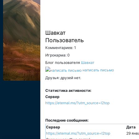
Шавкат
Пользователь
Комментариев: 1
Игрокарма: 0
Блог пользователя
Шавкат
написать письмо
Друзья: друзей нет.
Статистика активности:
Сервер
https://eternal.ms/?utm_source=l2top
Последние сообщения:
Сервер
Дата
https://eternal.ms/?utm_source=l2top
29 янв