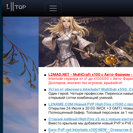
L2MAD.NET - MultiCraft x100 с Авто-Фармом 
Interlude сервера от х1 до х100000 с Авто-Фа
Долларов, множество игроков, врывайся!
Устал от обычного Interlude? MultiSub x550. С
Один герой. Четыре профессии. Переноси навык
открывай сотни комбинаций умений.
L2NAME.COM Новый PVP High Five x1500 с п
Открытие 24 Июля в 20:00 (МСК +3 GMT). Новый
Полноценный бафер. Топовый персонаж за 1 ча
Старый добрый High Five x5 но с новым конте
Вместо крыльев мы добавили новый PVP и PVE ко
Euro-PvP.net Interlude х100 NEW - Открытие 4