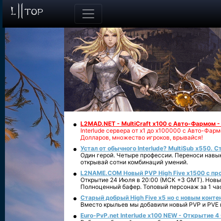
L2MAD.NET - MultiCraft x100 с Авто-Фармом 
Interlude сервера от х1 до х100000 с Авто-Фа
Долларов, множество игроков, врывайся!
Устал от обычного Interlude? MultiSub x550. С
Один герой. Четыре профессии. Переноси навык
открывай сотни комбинаций умений.
L2NAME.COM Новый PVP High Five x1500 с п
Открытие 24 Июля в 20:00 (МСК +3 GMT). Новый
Полноценный бафер. Топовый персонаж за 1 ча
Старый добрый High Five x5 но с новым конте
Вместо крыльев мы добавили новый PVP и PVE ко
Euro-PvP.net Interlude х100 NEW - Открытие 4