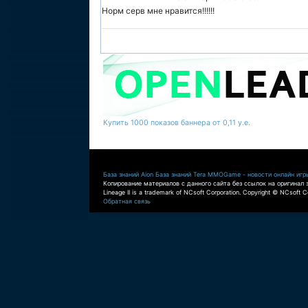
Норм серв мне нравится!!!!!!
Купить 1000 показов баннера от 0,11 у.е.
База знаний Aion
База знаний Tera
MMOGame - новости онлайн игр
Копирование материалов с данного сайта без ссылок на оригинал 
Lineage II is a trademark of NCsoft Corporation. Copyright © NCsoft Co
Обратная связь