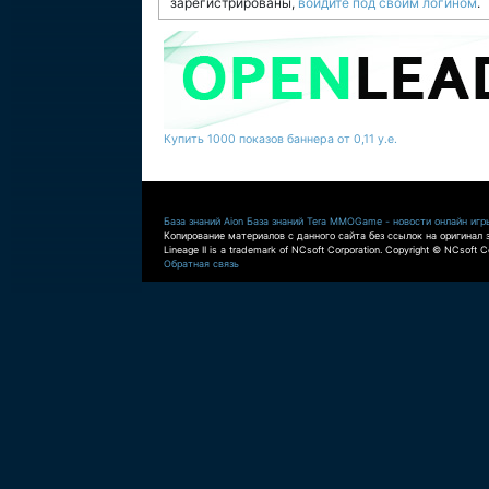
зарегистрированы,
войдите под своим логином
.
Купить 1000 показов баннера от 0,11 у.е.
База знаний Aion
База знаний Tera
MMOGame - новости онлайн игр
Копирование материалов с данного сайта без ссылок на оригинал 
Lineage II is a trademark of NCsoft Corporation. Copyright © NCsoft Co
Обратная связь