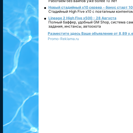
Работаем без вайпов уже более 10 лет
Новый стадийный х10 сервер - бонус старт 10
Стадийный High Five x10 с поэтапным контенто
Lineage 2 High Five x500 - 28 Августа
Полный баффер, удобный GM Shop, система сам
задания, инстансы, автоохота
Разместите здесь Ваше объявление от 8,89 у.е
Promo-Reklama.ru