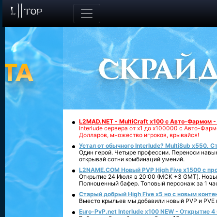
L2MAD.NET - MultiCraft x100 с Авто-Фармом 
Interlude сервера от х1 до х100000 с Авто-Фа
Долларов, множество игроков, врывайся!
Устал от обычного Interlude? MultiSub x550. С
Один герой. Четыре профессии. Переноси навык
открывай сотни комбинаций умений.
L2NAME.COM Новый PVP High Five x1500 с п
Открытие 24 Июля в 20:00 (МСК +3 GMT). Новый
Полноценный бафер. Топовый персонаж за 1 ча
Старый добрый High Five x5 но с новым конте
Вместо крыльев мы добавили новый PVP и PVE ко
Euro-PvP.net Interlude х100 NEW - Открытие 4