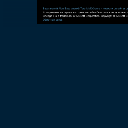
База знаний Aion
База знаний Tera
MMOGame - новости онлайн игр
Копирование материалов с данного сайта без ссылок на оригинал 
Lineage II is a trademark of NCsoft Corporation. Copyright © NCsoft Co
Обратная связь