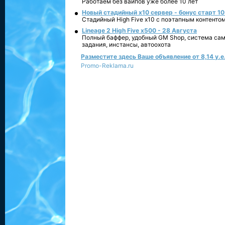
Работаем без вайпов уже более 10 лет
Новый стадийный х10 сервер - бонус старт 10
Стадийный High Five x10 с поэтапным контенто
Lineage 2 High Five x500 - 28 Августа
Полный баффер, удобный GM Shop, система сам
задания, инстансы, автоохота
Разместите здесь Ваше объявление от 8,14 у.е.
Promo-Reklama.ru