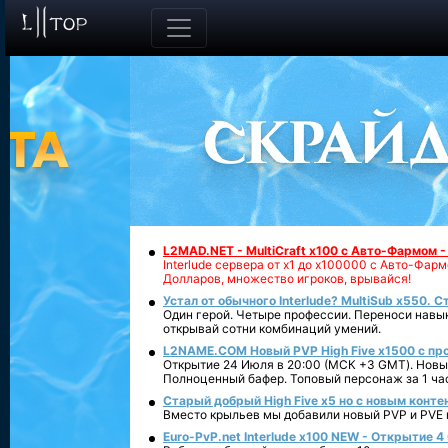
L2MAD.NET - MultiCraft x100 с Авто-Фармом 
Interlude сервера от х1 до х100000 с Авто-Фа
Долларов, множество игроков, врывайся!
Устал от обычного Interlude? MultiSub x550. С
Один герой. Четыре профессии. Переноси навык
открывай сотни комбинаций умений.
L2NAME.COM Новый PVP High Five x1500 с п
Открытие 24 Июля в 20:00 (МСК +3 GMT). Новый
Полноценный бафер. Топовый персонаж за 1 ча
Старый добрый High Five x5 но с новым конте
Вместо крыльев мы добавили новый PVP и PVE ко
Euro-PvP.net Interlude х100 NEW - Открытие 4