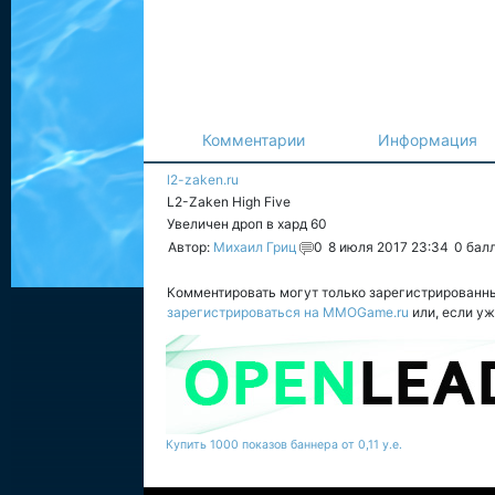
Комментарии
Информация
l2-zaken.ru
L2-Zaken High Five
Увеличен дроп в хард 60
Автор:
Михаил Гриц
0
8 июля 2017 23:34
0
бал
Комментировать могут только зарегистрированн
зарегистрироваться на MMOGame.ru
или, если у
Купить 1000 показов баннера от 0,11 у.е.