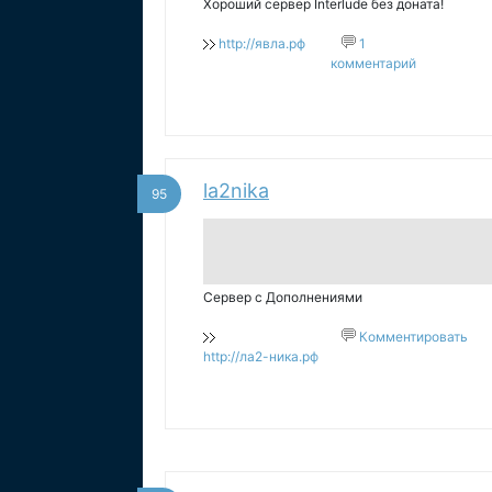
Хороший сервер Interlude без доната!
http://явла.рф
1
комментарий
la2nika
95
Сервер с Дополнениями
Комментировать
http://ла2-ника.рф