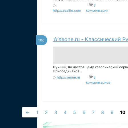
никогда будут ценится игровые саппорты, кр
3
http://zealite.com
комментария
☆Xeone.ru - Классический Pv
100
Лучший, по настоящему классический серве
Присоединяйся...
http://xeone.ru
8
комментариев
←
1
2
3
4
5
6
7
8
9
10