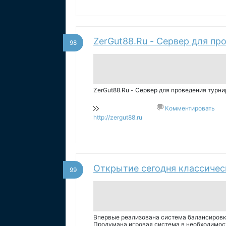
ZerGut88.Ru - Сервер для пр
98
ZerGut88.Ru - Сервер для проведения турни
Комментировать
http://zergut88.ru
Открытие сегодня классическо
99
Впервые реализована система балансировк
Продумана игровая система в необходимост