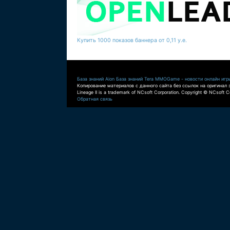
Купить 1000 показов баннера от 0,11 у.е.
База знаний Aion
База знаний Tera
MMOGame - новости онлайн игр
Копирование материалов с данного сайта без ссылок на оригинал 
Lineage II is a trademark of NCsoft Corporation. Copyright © NCsoft Co
Обратная связь