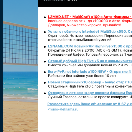
L2MAD.NET - MultiCraft x100 с Авто-Фармом 
Interlude сервера от х1 до х100000 с Авто-Фа
Долларов, множество игроков, врывайся!
Устал от обычного Interlude? MultiSub x550. С
Один герой. Четыре профессии. Переноси навык
открывай сотни комбинаций умений.
L2NAME.COM Новый PVP High Five x1500 с п
Открытие 24 Июля в 20:00 (МСК +3 GMT). Новый
Полноценный бафер. Топовый персонаж за 1 ча
Старый добрый High Five x5 но с новым конте
Вместо крыльев мы добавили новый PVP и PVE ко
Euro-PvP.net Interlude х100 NEW - Открытие 4
Работаем без вайпов уже более 10 лет
Новый стадийный х10 сервер - бонус старт 10
Стадийный High Five x10 с поэтапным контенто
Охладись в летнюю жару свежим фрешем Essen
Лучший Essence, остальные просто копируют. 
Разместите здесь Ваше объявление от 8,67 у.е.
Promo-Reklama.ru