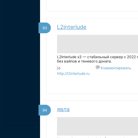
L2interlude
93
L2Interlude x3 — стабильный сервер с 2022 
без вайпов и теневого доната.
Комментировать
http://l2interlude.ru
явла
94