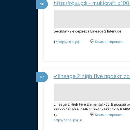
http://гфш.рф - multicraft x100
96
Бесплатные сервера Lineage 2 Interlude
http://гфш.рф
Комментировать
✔lineage 2 high five проект z
97
Lineage 2 High Five Elemental x55. Высокий 
авторская реализация единственного в свое
Присоединяйся и ты!
Комментировать
http://zone-pvp.ru