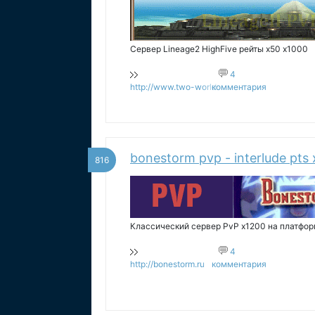
Сервер Lineage2 HighFive рейты х50 x1000
4
http://www.two-worlds.ws
комментария
bonestorm pvp - interlude pts
816
Классический сервер PvP x1200 на платформ
4
http://bonestorm.ru
комментария