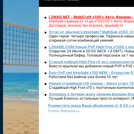
L2MAD.NET - MultiCraft x100 с Авто-Фармом 
Interlude сервера от х1 до х100000 с Авто-Фа
Долларов, множество игроков, врывайся!
Устал от обычного Interlude? MultiSub x550. С
Один герой. Четыре профессии. Переноси навык
открывай сотни комбинаций умений.
L2NAME.COM Новый PVP High Five x1500 с п
Открытие 24 Июля в 20:00 (МСК +3 GMT). Новый
Полноценный бафер. Топовый персонаж за 1 ча
Старый добрый High Five x5 но с новым конте
Вместо крыльев мы добавили новый PVP и PVE ко
Euro-PvP.net Interlude х100 NEW - Открытие 4
Работаем без вайпов уже более 10 лет
Новый стадийный х10 сервер - бонус старт 10
Стадийный High Five x10 с поэтапным контенто
Охладись в летнюю жару свежим фрешем Essen
Лучший Essence, остальные просто копируют. 
Разместите здесь Ваше объявление от 8,53 у.е
Promo-Reklama.ru