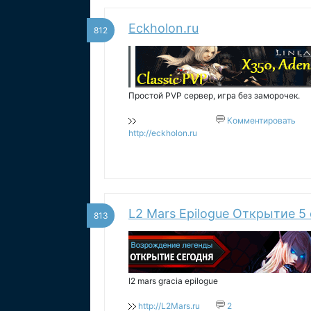
Eckholon.ru
812
Простой PVP сервер, игра без заморочек.
Комментировать
http://eckholon.ru
L2 Mars Epilogue Открытие 5 
813
l2 mars gracia epilogue
http://L2Mars.ru
2