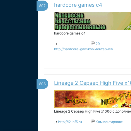
hardcore games c4
807
hardcore games c4
29
http://hardcore-games.ru
комментариев
Lineage 2 Сервер High Five x
808
Lineage 2 Сервер High Five x1000 с дополн
http://l2-hf5.ru
Комментировать