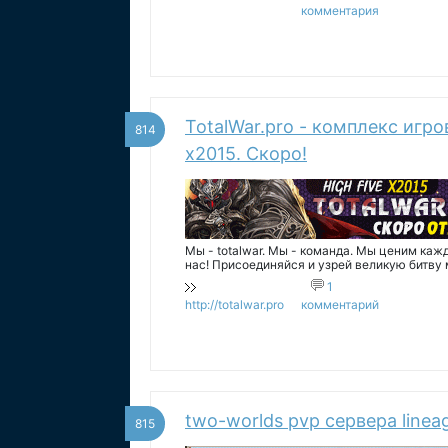
комментария
TotalWar.pro - комплекс игро
814
х2015. Скоро!
Мы - totalwar. Мы - команда. Мы ценим каж
нас! Присоединяйся и узрей великую битву 
сервер High Five x2015.
1
http://totalwar.pro
комментарий
two-worlds pvp сервера lineag
815