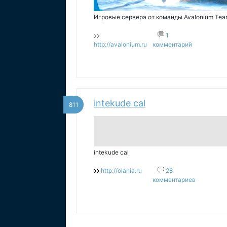
Игровые сервера от команды Avalonium Tea
1
http://avalonium.ru
комментарий
intekude cal
811
intekude cal
http://olania.ru
28
комментариев