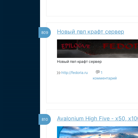
Новый пвп крафт сервер
809
Новый пвп крафт сервер
http://fedoria.ru
1
комментарий
Avalonium High Five - x50, x1
810