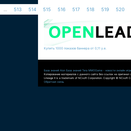
...
513
514
515
516
517
518
519
520
Купить 1000 показов баннера от 0,11 у.е.
База знаний Aion
База знаний Tera
MMOGame - новости онлайн игр
Копирование материалов с данного сайта без ссылок на оригинал 
Lineage II is a trademark of NCsoft Corporation. Copyright © NCsoft Co
Обратная связь