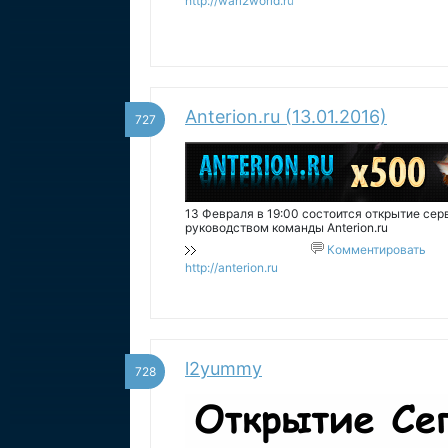
http://warl2world.ru
Anterion.ru (13.01.2016)
727
13 Февраля в 19:00 состоится открытие серв
руководством команды Anterion.ru
Комментировать
http://anterion.ru
l2yummy
728