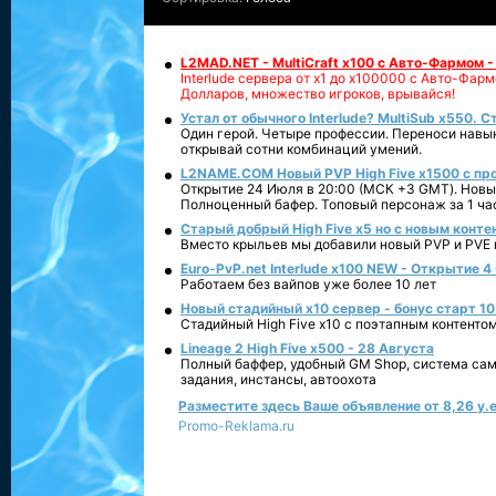
L2MAD.NET - MultiCraft x100 с Авто-Фармом 
Interlude сервера от х1 до х100000 с Авто-Фа
Долларов, множество игроков, врывайся!
Устал от обычного Interlude? MultiSub x550. С
Один герой. Четыре профессии. Переноси навык
открывай сотни комбинаций умений.
L2NAME.COM Новый PVP High Five x1500 с п
Открытие 24 Июля в 20:00 (МСК +3 GMT). Новый
Полноценный бафер. Топовый персонаж за 1 ча
Старый добрый High Five x5 но с новым конте
Вместо крыльев мы добавили новый PVP и PVE ко
Euro-PvP.net Interlude х100 NEW - Открытие 4
Работаем без вайпов уже более 10 лет
Новый стадийный х10 сервер - бонус старт 10
Стадийный High Five x10 с поэтапным контенто
Lineage 2 High Five x500 - 28 Августа
Полный баффер, удобный GM Shop, система сам
задания, инстансы, автоохота
Разместите здесь Ваше объявление от 8,26 у.е
Promo-Reklama.ru