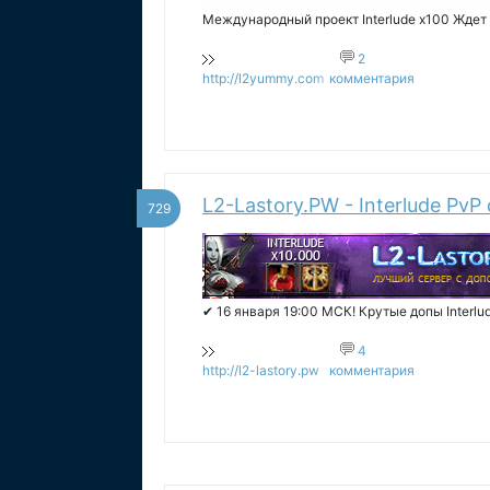
Международный проект Interlude x100 Ждет
2
http://l2yummy.com
комментария
L2-Lastory.PW - Interlude Pv
729
✔ 16 января 19:00 МСК! Крутые допы Interlu
4
http://l2-lastory.pw
комментария