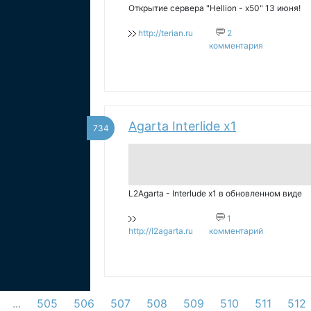
Открытие сервера "Hellion - x50" 13 июня!
http://terian.ru
2
комментария
Agarta Interlide x1
734
L2Agarta - Interlude x1 в обновленном виде
1
http://l2agarta.ru
комментарий
...
505
506
507
508
509
510
511
512