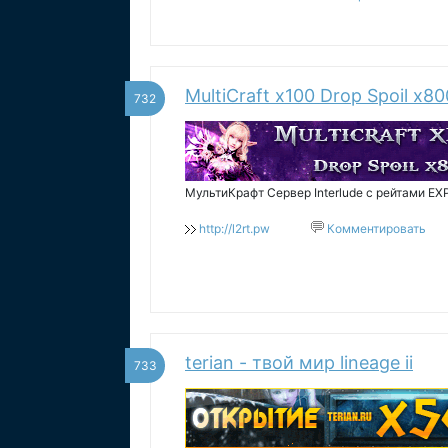
MultiCraft x100 Drop Spoil x80
732
МультиКрафт Сервер Interlude с рейтами EXP
http://l2rt.pw
Комментировать
terian - твой мир lineage ii
733