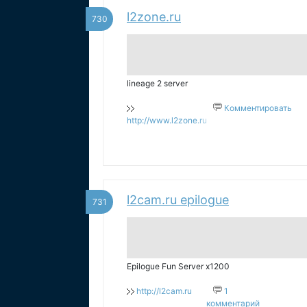
l2zone.ru
730
lineage 2 server
Комментировать
http://www.l2zone.ru
l2cam.ru epilogue
731
Epilogue Fun Server x1200
http://l2cam.ru
1
комментарий