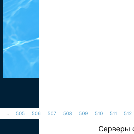
...
505
506
507
508
509
510
511
512
Серверы 