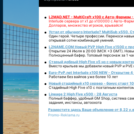
L2MAD.NET - MultiCraft x100 с Авто-Фармом 
Interlude сервера от х1 до х100000 с Авто-Фа
Долларов, множество игроков, врывайся!
Устал от обычного Interlude? MultiSub x550. С
Один герой. Четыре профессии. Переноси навык
открывай сотни комбинаций умений.
L2NAME.COM Новый PVP High Five x1500 с п
Открытие 24 Июля в 20:00 (МСК +3 GMT). Новый
Полноценный бафер. Топовый персонаж за 1 ча
Старый добрый High Five x5 но с новым конте
Вместо крыльев мы добавили новый PVP и PVE ко
Euro-PvP.net Interlude х100 NEW - Открытие 4
Работаем без вайпов уже более 10 лет
Новый стадийный х10 сервер - бонус старт 10
Стадийный High Five x10 с поэтапным контенто
Lineage 2 High Five x500 - 28 Августа
Полный баффер, удобный GM Shop, система сам
задания, инстансы, автоохота
Разместите здесь Ваше объявление от 8,22 у.е
Promo-Reklama.ru