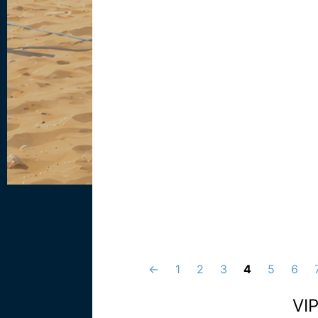
←
1
2
3
4
5
6
VI