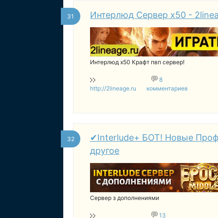
Интерлюд Сервер x50 - 2linea
31
Интерлюд x50 Крафт пвп сервер!
8
http://2lineage.ru
комментариев
✔Interlude+ БОТ! Новые Про
32
другое
Сервер з дополнениями
13