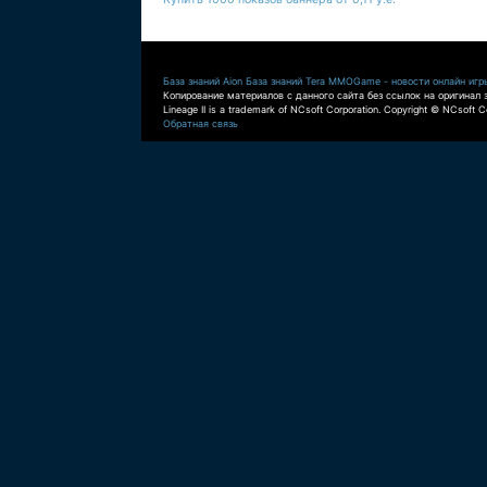
База знаний Aion
База знаний Tera
MMOGame - новости онлайн игр
Копирование материалов с данного сайта без ссылок на оригинал 
Lineage II is a trademark of NCsoft Corporation. Copyright © NCsoft Co
Обратная связь