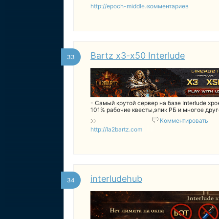
http://epoch-middle.com
комментариев
Bartz x3-x50 Interlude
33
- Самый крутой сервер на базе Interlude хр
101% рабочие квесты,эпик РБ и многое друг
Комментировать
http://la2bartz.com
interludehub
34