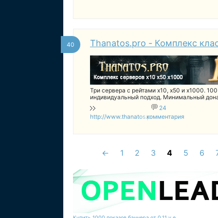
Thanatos.pro - Комплекс клас
40
Три сервера с рейтами x10, x50 и x1000. 100
индивидуальный подход. Минимальный дона
24
http://www.thanatos.pro
комментария
←
1
2
3
4
5
6
Купить 1000 показов баннера от 0,11 у.е.