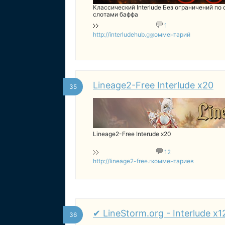
Классический Interlude Без ограничений по
слотами баффа
1
http://interludehub.gg
комментарий
Lineage2-Free Interlude x20
35
Lineage2-Free Interude x20
12
http://lineage2-free.ru
комментариев
✔ LineStorm.org - Interlude x
36