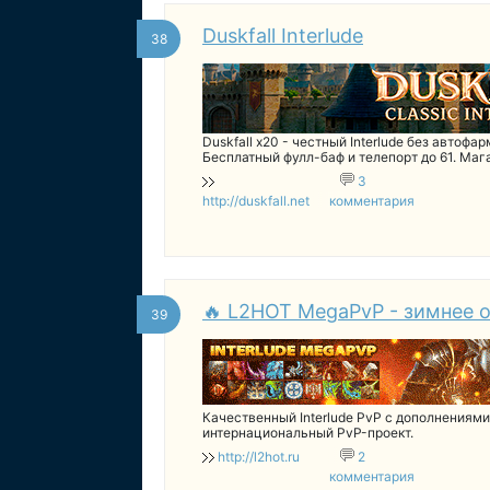
Duskfall Interlude
38
Duskfall x20 - честный Interlude без автофар
Бесплатный фулл-баф и телепорт до 61. Мага
крафт. Профы - квест или аденой. Хардкор, 
3
http://duskfall.net
комментария
🔥 L2HOT MegaPvP - зимнее о
39
Качественный Interlude PvP с дополнениям
интернациональный PvP-проект.
http://l2hot.ru
2
комментария