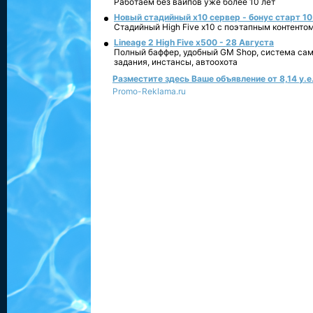
Работаем без вайпов уже более 10 лет
Новый стадийный х10 сервер - бонус старт 10
Стадийный High Five x10 с поэтапным контенто
Lineage 2 High Five x500 - 28 Августа
Полный баффер, удобный GM Shop, система сам
задания, инстансы, автоохота
Разместите здесь Ваше объявление от 8,14 у.е.
Promo-Reklama.ru