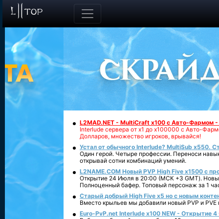
L2MAD.NET - MultiCraft x100 с Авто-Фармом 
Interlude сервера от х1 до х100000 с Авто-Фа
Долларов, множество игроков, врывайся!
Устал от обычного Interlude? MultiSub x550. С
Один герой. Четыре профессии. Переноси навык
открывай сотни комбинаций умений.
L2NAME.COM Новый PVP High Five x1500 с п
Открытие 24 Июля в 20:00 (МСК +3 GMT). Новый
Полноценный бафер. Топовый персонаж за 1 ча
Старый добрый High Five x5 но с новым конте
Вместо крыльев мы добавили новый PVP и PVE ко
Euro-PvP.net Interlude х100 NEW - Открытие 4