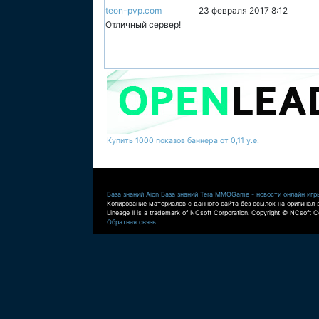
teon-pvp.com
23 февраля 2017 8:12
Отличный сервер!
Купить 1000 показов баннера от 0,11 у.е.
База знаний Aion
База знаний Tera
MMOGame - новости онлайн игр
Копирование материалов с данного сайта без ссылок на оригинал 
Lineage II is a trademark of NCsoft Corporation. Copyright © NCsoft Co
Обратная связь