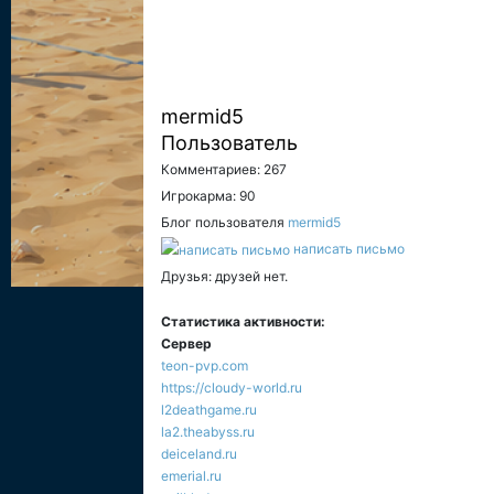
mermid5
Пользователь
Комментариев: 267
Игрокарма: 90
Блог пользователя
mermid5
написать письмо
Друзья: друзей нет.
Статистика активности:
Сервер
teon-pvp.com
https://cloudy-world.ru
l2deathgame.ru
la2.theabyss.ru
deiceland.ru
emerial.ru