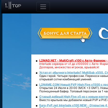
L2MAD.NET - MultiCraft x100 с Авто-Фармом 
Interlude сервера от х1 до х100000 с Авто-Фа
Долларов, множество игроков, врывайся!
Устал от обычного Interlude? MultiSub x550. С
Один герой. Четыре профессии. Переноси навык
открывай сотни комбинаций умений.
L2NAME.COM Новый PVP High Five x1500 с п
Открытие 24 Июля в 20:00 (МСК +3 GMT). Новый
Полноценный бафер. Топовый персонаж за 1 ча
Старый добрый High Five x5 но с новым конте
Вместо крыльев мы добавили новый PVP и PVE ко
Euro-PvP.net Interlude х100 NEW - Открытие 4