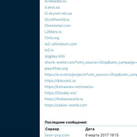
evilblades.ru
icarus.su
l2.skynet.net.ua
l2craftworld.ru
l2immortal.com
L2Mars.ru
l2mir.org
la2-ultimatum.com
la2.lv
rpgplay.info
shock-world.com/?utm_source=l2top&utm_campaign=
play4free.org
https://a.scrd.to/projectx?utm_source=l2top&utm_c
https://draconic.ru
https://ketrawars.net/rose/ru
https://l2today.ws/
https://thebestworld.ru
https://zaken-world.com
Последние сообщения:
Сервер
Дата
teon-pvp.com
9 марта 2017 19:15