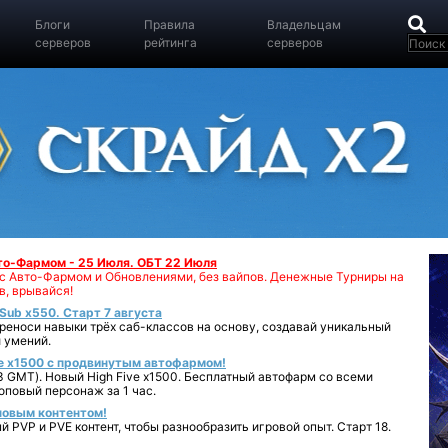
Блоги
Правила
Владельцам
серверов
рейтинга
серверов
вто-Фармом - 25 Июля. ОБТ 22 Июля
00 с Авто-Фармом и Обновлениями, без вайпов. Денежные Турниры на
в, врывайся!
iSub x550. Старт 7 августа
реноси навыки трёх саб-классов на основу, создавай уникальный
 умений.
e x1500 с продвинутым автофармом!
 GMT). Новый High Five x1500. Бесплатный автофарм со всеми
повый персонаж за 1 час.
 новым контентом!
 PVP и PVE контент, чтобы разнообразить игровой опыт. Старт 18.