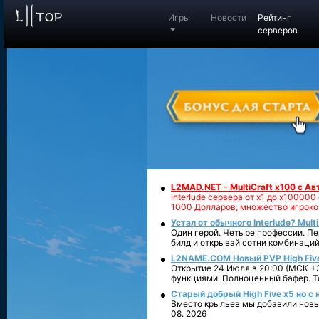
Игры
Новости
Рейтинг
серверов
L2MAD.NET - MultiCraft x100 с А
Interlude сервера от х1 до х1000
1000 Долларов, множество игроко
Устал от обычного Interlude? Mult
Один герой. Четыре профессии. Пе
билд и открывай сотни комбинаций
L2NAME.COM Новый PVP High Fiv
Открытие 24 Июля в 20:00 (МСК +3
функциями. Полноценный бафер. То
Старый добрый High Five x5 но с
Вместо крыльев мы добавили новый
08. 2026