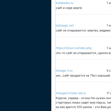
evilblades.ru
1 н
сайт и серв мертв
la2magic.net
1 н
сайт не открывается. мертво, видимо
https://l2stun.ru/index.php
1 
что-то сайт не открывается, сдохло в
lineage-2.ru
5 
хех...сайт продается за 75к:) хороши
lineage2.kristal-lab.ru
11
Короче, сервер - огонь! Но нужен онла
стартовых локах сидят мои персы, та
за нее дается 100 шилок - это Вам дл