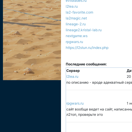
evilblades.ru
l2lea.ru
la2-favorite.com
la2magic.net
lineage-2.ru
lineage2.kristal-lab.ru
nextgame.ws
rpgwars.ru
https://l2stun.ru/index.php
Последние сообщения:
Сервер
Да
l2lea.ru
20
по описанию - вроде адекватный серв
rpgwars.ru
1 н
сайт вообще ведет на сайт, написанн
л2топ, проверьте это