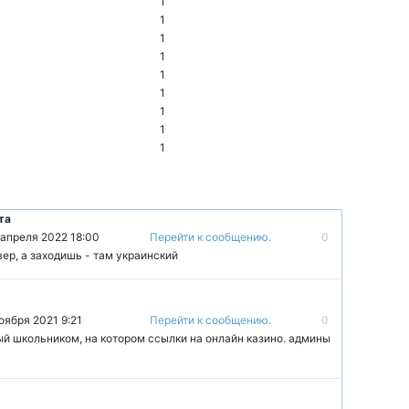
1
1
1
1
1
1
1
1
1
та
 апреля 2022 18:00
Перейти к сообщению.
0
ер, а заходишь - там украинский
оября 2021 9:21
Перейти к сообщению.
0
ый школьником, на котором ссылки на онлайн казино. админы