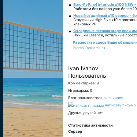
Euro-PvP.net Interlude х100 NEW 
Работаем без вайпов уже более 10
Новый стадийный х10 сервер - бо
Стадийный High Five x10 с поэтап
клановых РБ
Охладись в летнюю жару свежим 
Лучший Essence, остальные прост
Разместите здесь Ваше объявление
Promo-Reklama.ru
Ivan Ivanov
Пользователь
Комментариев: 9
Игрокарма: 0
Блог пользователя
Ivan Ivanov
написать письмо
Друзья: друзей нет.
Статистика активности:
Сервер