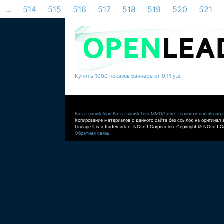
...
514
515
516
517
518
519
520
521
Купить 1000 показов баннера от 0,11 у.е.
База знаний Aion
База знаний Tera
MMOGame - новости онлайн игр
Копирование материалов с данного сайта без ссылок на оригинал 
Lineage II is a trademark of NCsoft Corporation. Copyright © NCsoft Co
Обратная связь