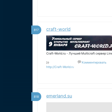
craft-world
817
Craft-World.ru - Лучший Multicraft сервер Lin
Комментировать
http://Craft-World.ru
emerland.su
818