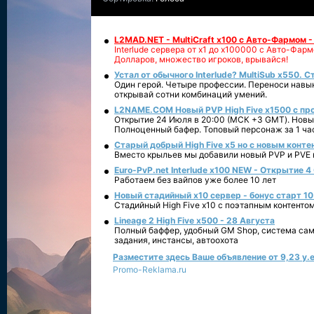
L2MAD.NET - MultiCraft x100 с Авто-Фармом 
Interlude сервера от х1 до х100000 с Авто-Фа
Долларов, множество игроков, врывайся!
Устал от обычного Interlude? MultiSub x550. С
Один герой. Четыре профессии. Переноси навык
открывай сотни комбинаций умений.
L2NAME.COM Новый PVP High Five x1500 с п
Открытие 24 Июля в 20:00 (МСК +3 GMT). Новый
Полноценный бафер. Топовый персонаж за 1 ча
Старый добрый High Five x5 но с новым конте
Вместо крыльев мы добавили новый PVP и PVE ко
Euro-PvP.net Interlude х100 NEW - Открытие 4
Работаем без вайпов уже более 10 лет
Новый стадийный х10 сервер - бонус старт 10
Стадийный High Five x10 с поэтапным контенто
Lineage 2 High Five x500 - 28 Августа
Полный баффер, удобный GM Shop, система сам
задания, инстансы, автоохота
Разместите здесь Ваше объявление от 9,23 у.е
Promo-Reklama.ru