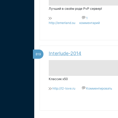
Лучший в своём роде PvP сервер!
1
http://emerland.su
комментарий
Interlude-2014
819
Классик x50
http://l2-love.ru
Комментировать