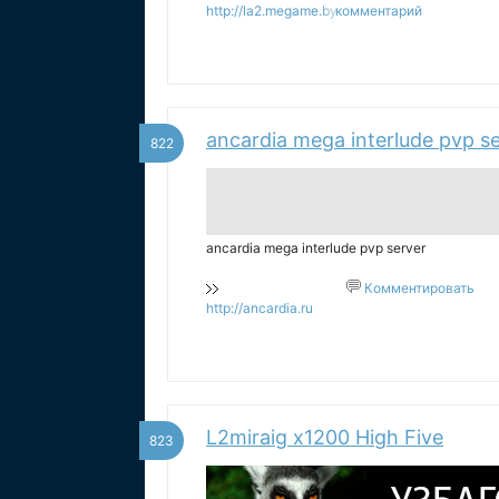
http://la2.megame.by
комментарий
ancardia mega interlude pvp s
822
ancardia mega interlude pvp server
Комментировать
http://ancardia.ru
L2miraig x1200 High Five
823